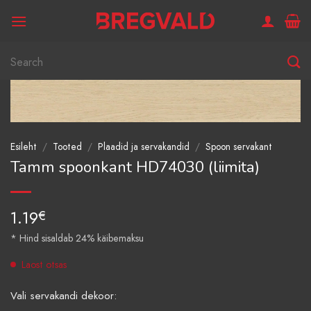
Skip
to
content
Otsi:
Esileht
/
Tooted
/
Plaadid ja servakandid
/
Spoon servakant
Tamm spoonkant HD74030 (liimita)
1.19
€
* Hind sisaldab 24% käibemaksu
Laost otsas
Vali servakandi dekoor: