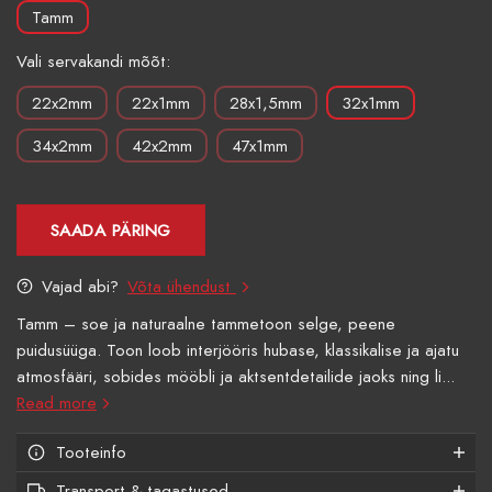
Tamm
Vali servakandi mõõt:
22x2mm
22x1mm
28x1,5mm
32x1mm
34x2mm
42x2mm
47x1mm
SAADA PÄRING
Vajad abi?
Võta ühendust
Tamm – soe ja naturaalne tammetoon selge, peene
puidusüüga. Toon loob interjööris hubase, klassikalise ja ajatu
atmosfääri, sobides mööbli ja aktsentdetailide jaoks ning li...
Read more
Tooteinfo
Transport & tagastused