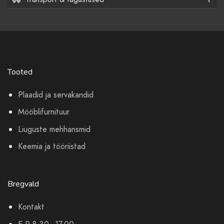
Tooted
Plaadid ja servakandid
Mööblifurnituur
Liuguste mehhansmid
Keemia ja tööriistad
Bregvald
Kontakt