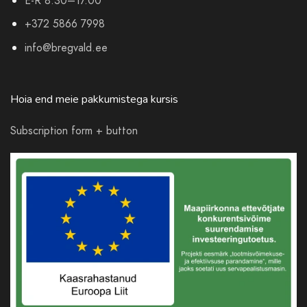
E-R 8.30–17.00
+372 5866 7998
info@bregvald.ee
Hoia end meie pakkumistega kursis
Subscription form + button