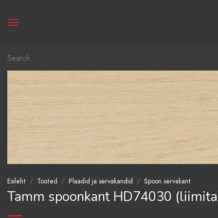
Skip
to
content
Otsi:
Esileht
/
Tooted
/
Plaadid ja servakandid
/
Spoon servakant
Tamm spoonkant HD74030 (liimita