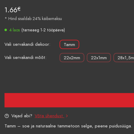
1.66
€
* Hind sisaldab 24% käibemaksu
4 laos
(tarneaeg 1-2 tööpäeva)
Vali servakandi dekoor:
Tamm
Vali servakandi mõõt:
22x2mm
22x1mm
28x1,5
Vajad abi?
Võta ühendust
Tamm – soe ja naturaalne tammetoon selge, peene puidusüüga. Toon 