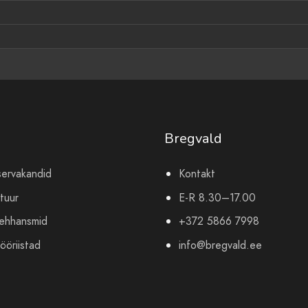
Bregvald
servakandid
Kontakt
tuur
E-R 8.30–17.00
mehhansmid
+372 5866 7998
ööriistad
info@bregvald.ee