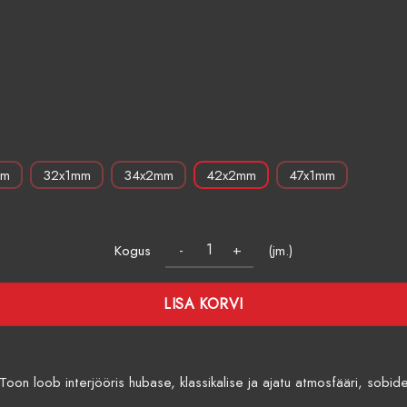
mm
32x1mm
34x2mm
42x2mm
47x1mm
Kogus
(jm.)
LISA KORVI
loob interjööris hubase, klassikalise ja ajatu atmosfääri, sobides 