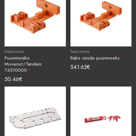
ŠABLOONID
ŠABLOONID
Puurimisrakis
Rakis siinide puurimiseks
Movenot/Tandem
541.63
€
T6510000
50.46
€