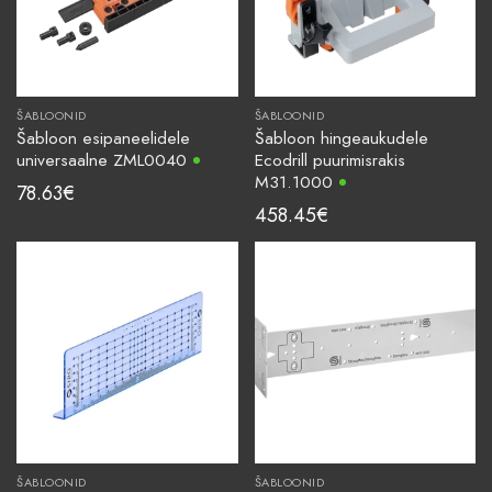
ŠABLOONID
ŠABLOONID
Šabloon esipaneelidele
Šabloon hingeaukudele
universaalne ZML0040
Ecodrill puurimisrakis
M31.1000
78.63
€
458.45
€
ŠABLOONID
ŠABLOONID