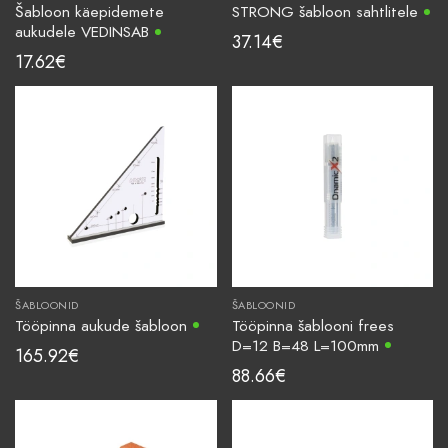
Šabloon käepidemete
STRONG šabloon sahtlitele
aukudele VEDINSAB
37.14
€
17.62
€
ŠABLOONID
ŠABLOONID
Tööpinna aukude šabloon
Tööpinna šablooni frees
D=12 B=48 L=100mm
165.92
€
88.66
€