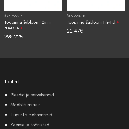
ŠABLOONID
ŠABLOONID
Tööpinna šabloon 12mm
Tööpinna šablooni tihvtid
freesile
22.47
€
298.22
€
Tooted
Plaadid ja servakandid
Mööblifurnituur
Liuguste mehhansmid
Keemia ja tööriistad