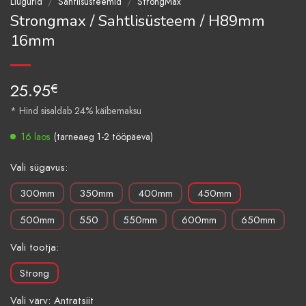
Liugurid
/
Sahtlisüsteemid
/
StrongMax
Strongmax / Sahtlisüsteem / H89mm
16mm
25.95
€
* Hind sisaldab 24% käibemaksu
16 laos
(tarneaeg 1-2 tööpäeva)
Vali sügavus:
300mm
350mm
400mm
450mm
500mm
550
550mm
600mm
650mm
Vali tootja:
Strong
Vali värv: Antratsiit