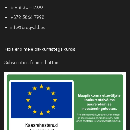
E-R 8.30–17.00
+372 5866 7998
info@bregvald.ee
Hoia end meie pakkumistega kursis
Subscription form + button