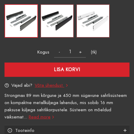
Kogus
(tk)
LISA KORVI
Vajad abi?
Võta ühendust
Strongmax 89 mm kõrgune ja 450 mm sügavune sahtlisüsteem
on kompaktne metallküljega lahendus, mis sobib 16 mm
paksuse küljega sahtlikorpustele. Süsteem on mõeldud
väiksemat...
Read more
Tooteinfo