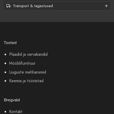
Transport & tagastused
Tooted
Plaadid ja servakandid
Mööblifurnituur
Liuguste mehhansmid
Keemia ja tööriistad
Bregvald
Kontakt