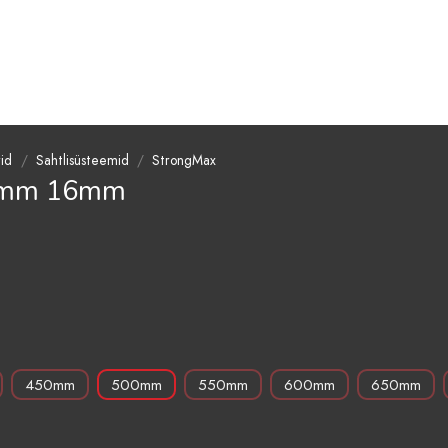
rid
/
Sahtlisüsteemid
/
StrongMax
21mm 16mm
450mm
500mm
550mm
600mm
650mm