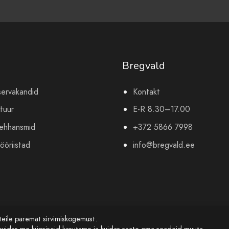
Bregvald
servakandid
Kontakt
tuur
E-R 8.30–17.00
mehhansmid
+372 5866 7998
ööriistad
info@bregvald.ee
teile paremat sirvimiskogemust.