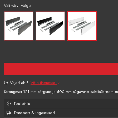
Vali värv: Valge
Vajad abi?
Võta ühendust
Strongmax 121 mm kõrgune ja 500 mm sügavune sahtlisüsteem on me
Tooteinfo
Transport & tagastused