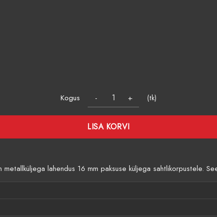
Kogus
(tk)
LISA KORVI
tallküljega lahendus 16 mm paksuse küljega sahtlikorpustele. See 