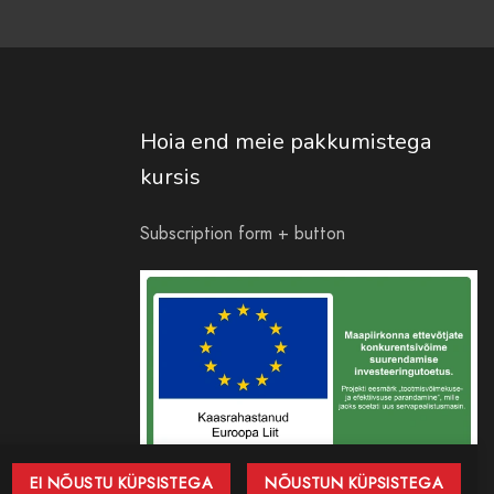
Hoia end meie pakkumistega
kursis
Subscription form + button
EI NÕUSTU KÜPSISTEGA
NÕUSTUN KÜPSISTEGA