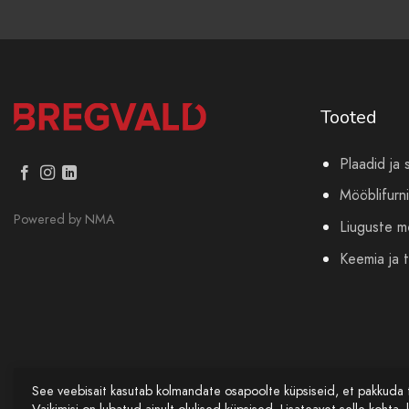
Tooted
Plaadid ja 
Mööblifurni
Powered by
NMA
Liuguste 
Keemia ja t
See veebisait kasutab kolmandate osapoolte küpsiseid, et pakkuda 