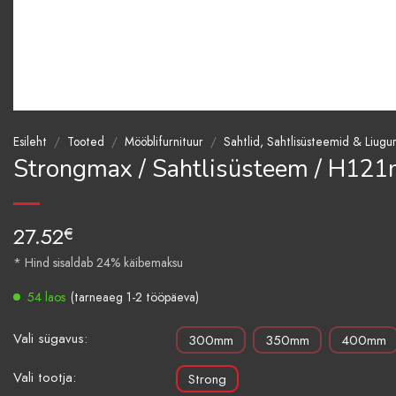
Esileht
/
Tooted
/
Mööblifurnituur
/
Sahtlid, Sahtlisüsteemid & Liugu
Strongmax / Sahtlisüsteem / H1
27.52
€
* Hind sisaldab 24% käibemaksu
54 laos
(tarneaeg 1-2 tööpäeva)
Vali sügavus:
300mm
350mm
400mm
Vali tootja:
Strong