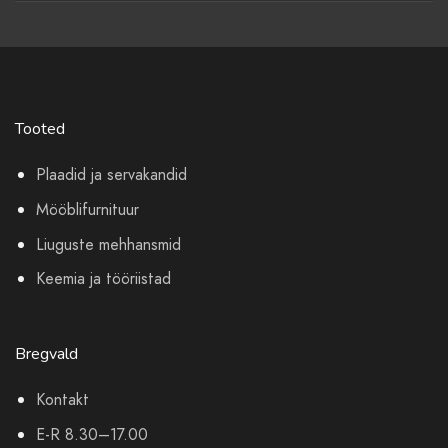
Tooted
Plaadid ja servakandid
Mööblifurnituur
Liuguste mehhansmid
Keemia ja tööriistad
Bregvald
Kontakt
E-R 8.30–17.00