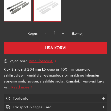
Kogus
(kompl)
LISA KORVI
Vajad abi?
Võta ühendust
Riex Standard 204 mm kõrgune ja 400 mm sügavune
sahtlisüsteem kandiliste reelingutega on praktiline lahendus
suurema mahutavusega sahtlite jaoks. Komplekti kuuluvad kaks
ka...
Read more
Tooteinfo
Transport & tagastused