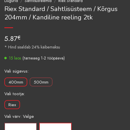
Liugurid
/
Sahtlisüsteemid
/
Riex Standard
Riex Standard / Sahtlisüsteem / Kõrgus
204mm / Kandiline reeling 2tk
5.87
€
* Hind sisaldab 24% käibemaksu
15 laos
(tarneaeg 1-2 tööpäeva)
Vali sügavus:
400mm
500mm
Vali tootja:
Riex
Vali värv: Valge