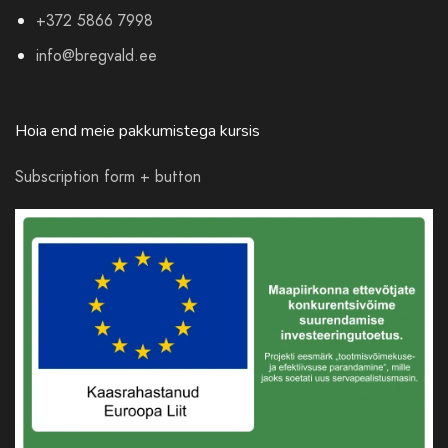
+372 5866 7998
info@bregvald.ee
Hoia end meie pakkumistega kursis
Subscription form + button