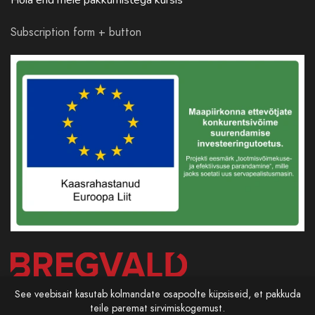
Subscription form + button
See veebisait kasutab kolmandate osapoolte küpsiseid, et pakkuda
teile paremat sirvimiskogemust.