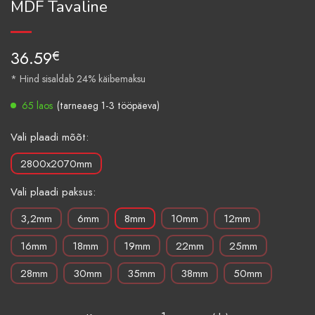
MDF Tavaline
36.59
€
* Hind sisaldab 24% käibemaksu
65 laos
(tarneaeg 1-3 tööpäeva)
Vali plaadi mõõt:
2800x2070mm
Vali plaadi paksus:
3,2mm
6mm
8mm
10mm
12mm
16mm
18mm
19mm
22mm
25mm
28mm
30mm
35mm
38mm
50mm