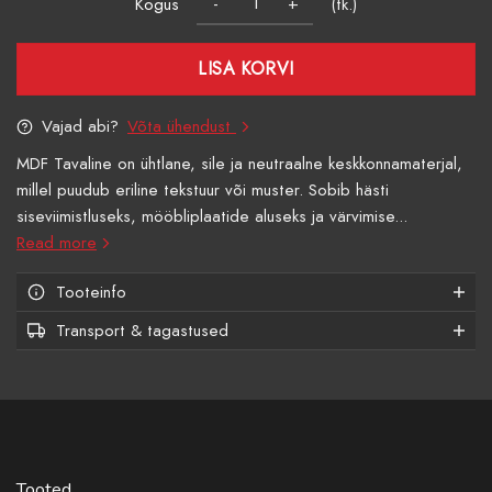
Kogus
(tk.)
LISA KORVI
Vajad abi?
Võta ühendust
MDF Tavaline on ühtlane, sile ja neutraalne keskkonnamaterjal,
millel puudub eriline tekstuur või muster. Sobib hästi
siseviimistluseks, mööbliplaatide aluseks ja värvimise...
Read more
Tooteinfo
Transport & tagastused
Tooted