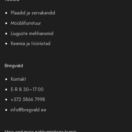
Plaadid ja servakandid
Mööblifurnituur
Liuguste mehhansmid
Keemia ja tööriistad
Bregvald
Kontakt
E-R 8.30–17.00
+372 5866 7998
info@bregvald.ee
Hoia end meie pakkumistega kursis