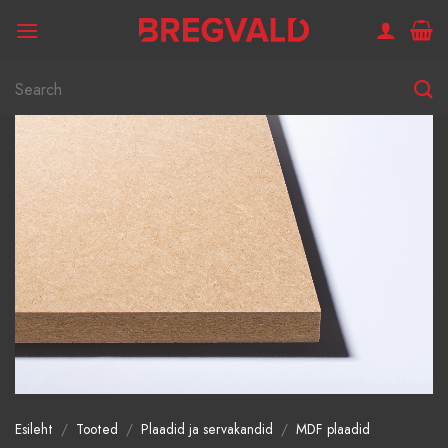
Skip
to
content
Otsi:
Esileht
/
Tooted
/
Plaadid ja servakandid
/
MDF plaadid