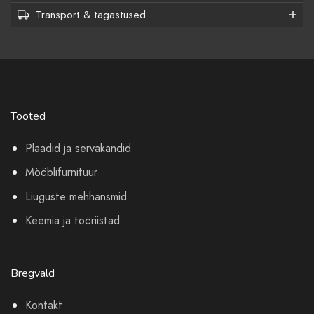
Transport & tagastused
Tooted
Plaadid ja servakandid
Mööblifurnituur
Liuguste mehhansmid
Keemia ja tööriistad
Bregvald
Kontakt