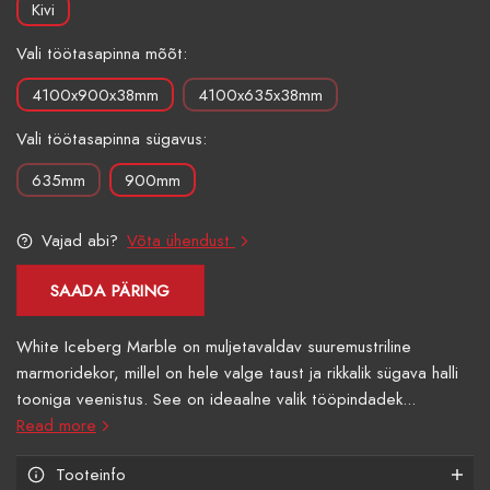
Kivi
Vali töötasapinna mõõt:
4100x900x38mm
4100x635x38mm
Vali töötasapinna sügavus:
635mm
900mm
Vajad abi?
Võta ühendust
SAADA PÄRING
White Iceberg Marble on muljetavaldav suuremustriline
marmoridekor, millel on hele valge taust ja rikkalik sügava halli
tooniga veenistus. See on ideaalne valik tööpindadek...
Read more
Tooteinfo