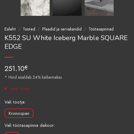
Esileht
/
Tooted
/
Plaadid ja servakandid
/
Töötasapinnad
K552 SU White Iceberg Marble SQUARE
EDGE
251.10
€
* Hind sisaldab 24% käibemaksu
Laost otsas
Vali tootja:
Kronospan
Vali töötasapinna dekoor: