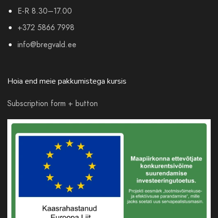
E-R 8.30–17.00
+372 5866 7998
info@bregvald.ee
Hoia end meie pakkumistega kursis
Subscription form + button