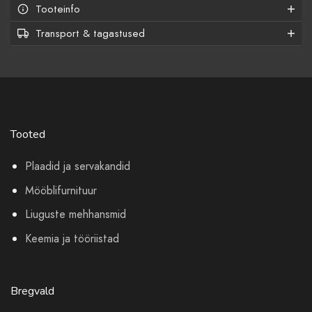
Tooteinfo
Transport & tagastused
Tooted
Plaadid ja servakandid
Mööblifurnituur
Liuguste mehhansmid
Keemia ja tööriistad
Bregvald