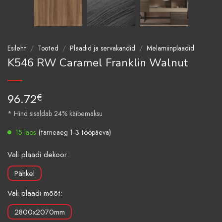
Esileht
/
Tooted
/
Plaadid ja servakandid
/
Melamiinplaadid
K546 RW Caramel Franklin Walnut
96.72
€
* Hind sisaldab 24% käibemaksu
15 laos
(tarneaeg 1-3 tööpäeva)
Vali plaadi dekoor:
Pähkel
Vali plaadi mõõt:
2800x2070mm