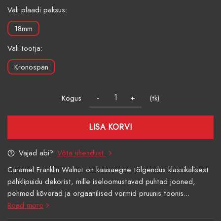
Vali plaadi paksus:
18mm
Vali tootja:
Kronospan
Kogus
(tk)
LISA KORVI
Vajad abi?
Võta ühendust
Caramel Franklin Walnut on kaasaegne tõlgendus klassikalisest
pähklipuidu dekorist, mille iseloomustavad puhtad jooned,
pehmed kõverad ja orgaanilised vormid pruunis toonis...
Read more