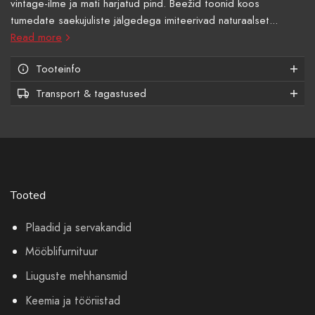
vintage-ilme ja mati harjatud pind. Beežid toonid koos
tumedate saekujuliste jälgedega imiteerivad naturaalset...
Read more
Tooteinfo
Transport & tagastused
Tooted
Plaadid ja servakandid
Mööblifurnituur
Liuguste mehhansmid
Keemia ja tööriistad