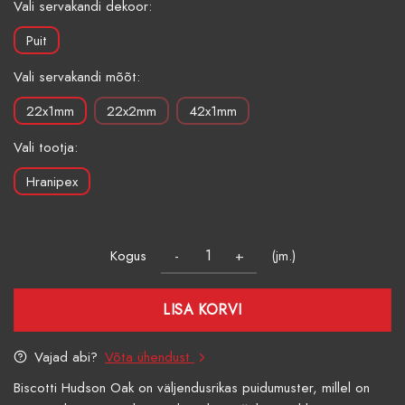
Vali servakandi dekoor:
Puit
Vali servakandi mõõt:
22x1mm
22x2mm
42x1mm
Vali tootja:
Hranipex
Kogus
(jm.)
LISA KORVI
Vajad abi?
Võta ühendust
Biscotti Hudson Oak on väljendusrikas puidumuster, millel on