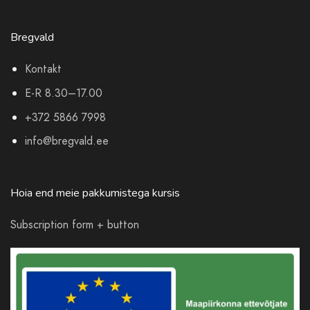
Bregvald
Kontakt
E-R 8.30–17.00
+372 5866 7998
info@bregvald.ee
Hoia end meie pakkumistega kursis
Subscription form + button