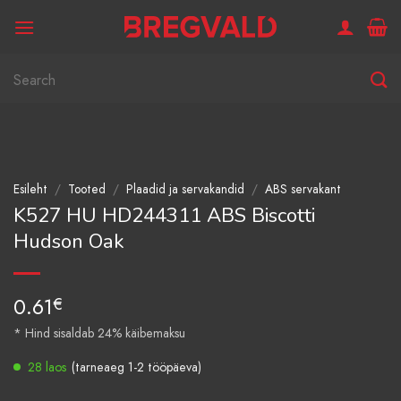
Skip
to
content
Otsi:
Esileht
/
Tooted
/
Plaadid ja servakandid
/
ABS servakant
K527 HU HD244311 ABS Biscotti
Hudson Oak
0.61
€
* Hind sisaldab 24% käibemaksu
28 laos
(tarneaeg 1-2 tööpäeva)