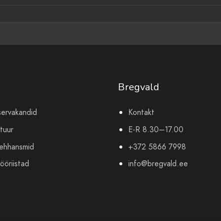
Bregvald
servakandid
Kontakt
tuur
E-R 8.30–17.00
mehhansmid
+372 5866 7998
ööriistad
info@bregvald.ee