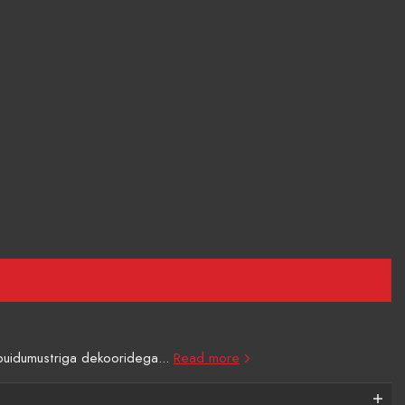
 puidumustriga dekooridega...
Read more