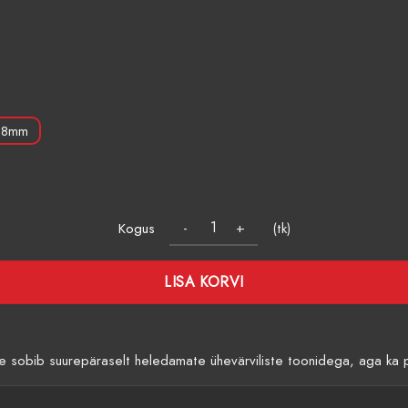
38mm
Kogus
(tk)
LISA KORVI
See sobib suurepäraselt heledamate ühevärviliste toonidega, aga ka