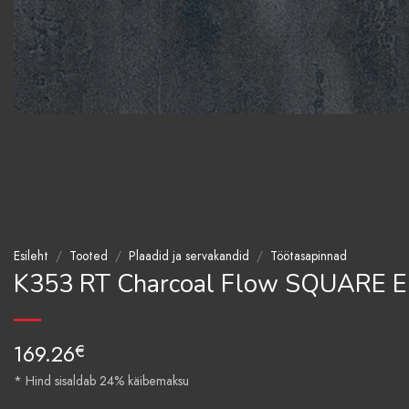
Esileht
/
Tooted
/
Plaadid ja servakandid
/
Töötasapinnad
K353 RT Charcoal Flow SQUARE 
169.26
€
* Hind sisaldab 24% käibemaksu