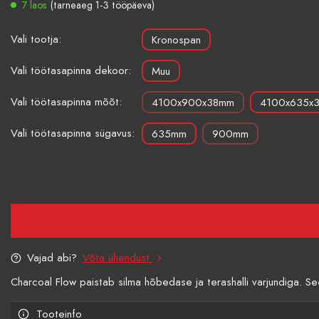
7 laos
(tarneaeg 1-3 tööpäeva)
Vali tootja:
Kronospan
Vali töötasapinna dekoor:
Muu
Vali töötasapinna mõõt:
4100x900x38mm
4100x635x
Vali töötasapinna sügavus:
635mm
900mm
Vajad abi?
Võta ühendust
Charcoal Flow paistab silma hõbedase ja terashalli varjundiga. 
Tooteinfo