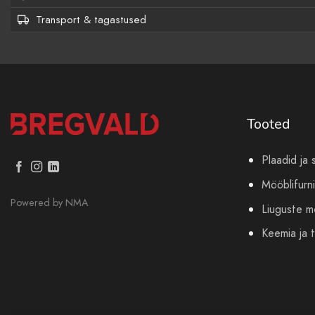
Transport & tagastused
Tooted
Plaadid ja 
Mööblifurni
Powered by
NMA
Liuguste 
Keemia ja t