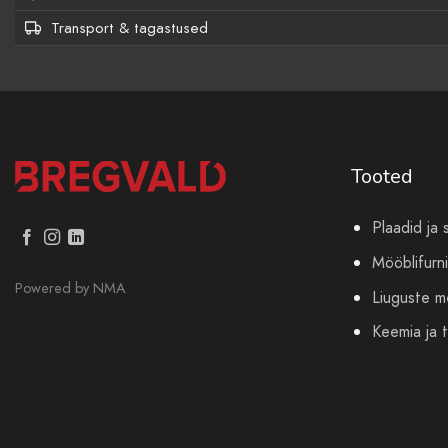
Transport & tagastused
Tooted
Plaadid ja 
Mööblifurni
Powered by
NMA
Liuguste 
Keemia ja t