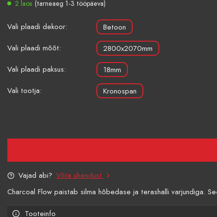
2 laos
(tarneaeg 1-3 tööpäeva)
Vali plaadi dekoor:
Betoon
Vali plaadi mõõt:
2800x2070mm
Vali plaadi paksus:
18mm
Vali tootja:
Kronospan
Vajad abi?
Võta ühendust
Charcoal Flow paistab silma hõbedase ja terashalli varjundiga. 
Tooteinfo