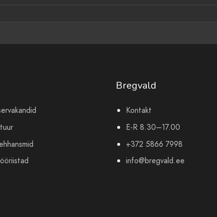
Bregvald
servakandid
Kontakt
tuur
E-R 8.30–17.00
mehhansmid
+372 5866 7998
ööriistad
info@bregvald.ee