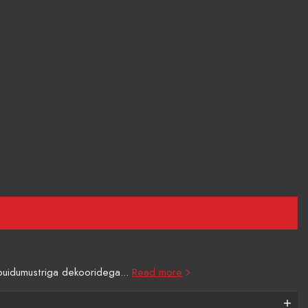
 puidumustriga dekooridega...
Read more