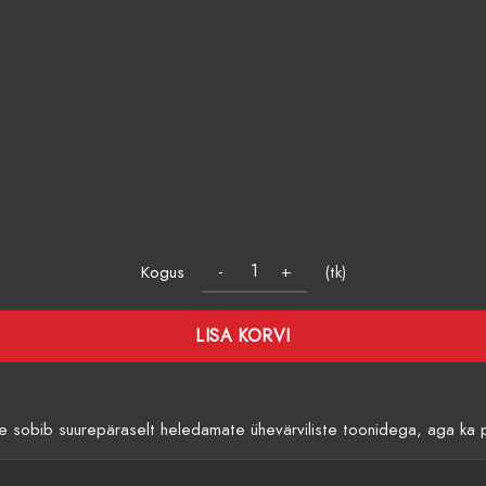
Kogus
(tk)
LISA KORVI
See sobib suurepäraselt heledamate ühevärviliste toonidega, aga ka