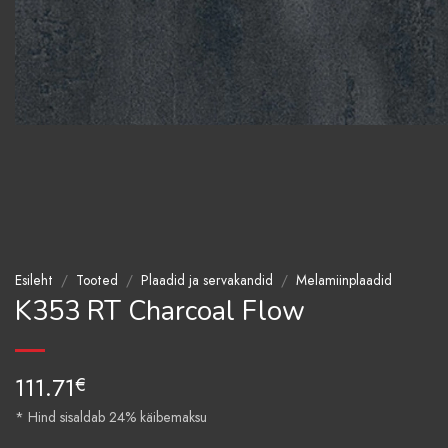
Esileht
/
Tooted
/
Plaadid ja servakandid
/
Melamiinplaadid
K353 RT Charcoal Flow
111.71
€
* Hind sisaldab 24% käibemaksu