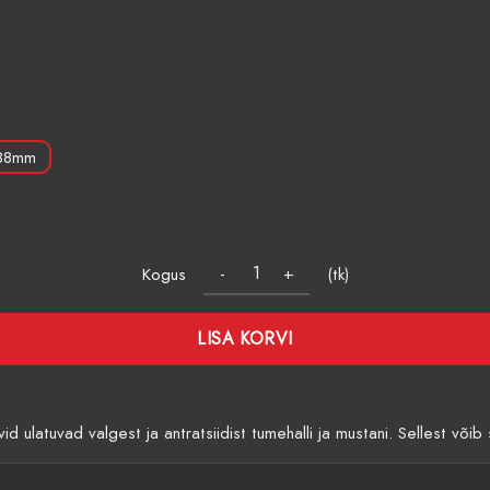
38mm
Kogus
(tk)
LISA KORVI
vid ulatuvad valgest ja antratsiidist tumehalli ja mustani. Sellest või