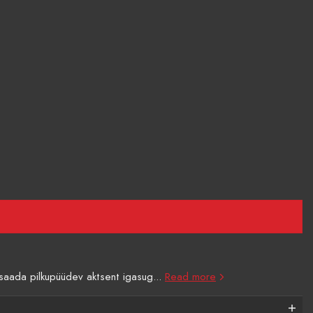
b saada pilkupüüdev aktsent igasug...
Read more