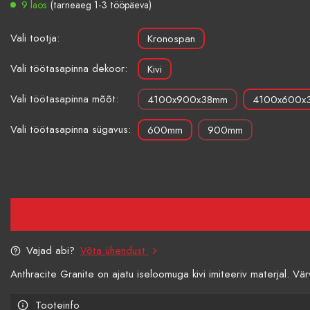
9 laos
(tarneaeg 1-3 tööpäeva)
Vali tootja:
Kronospan
Vali töötasapinna dekoor:
Kivi
Vali töötasapinna mõõt:
4100x900x38mm
4100x600x
Vali töötasapinna sügavus:
600mm
900mm
Vajad abi?
Võta ühendust
Anthracite Granite on ajatu iseloomuga kivi imiteeriv materjal. Vär
Tooteinfo