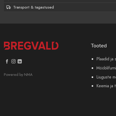
Transport & tagastused
Tooted
Plaadid ja 
Mööblifurni
Powered by
NMA
Liuguste 
Keemia ja t