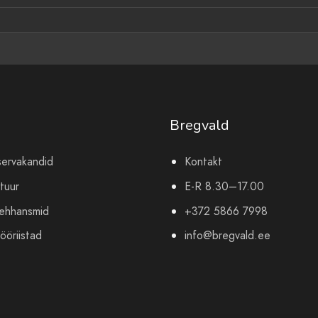
Bregvald
servakandid
Kontakt
tuur
E-R 8.30–17.00
mehhansmid
+372 5866 7998
ööriistad
info@bregvald.ee