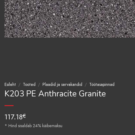
Esileht
/
Tooted
/
Plaadid ja servakandid
/
Töötasapinnad
K203 PE Anthracite Granite
117.18
€
* Hind sisaldab 24% käibemaksu