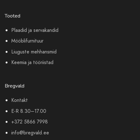
Tooted
Plaadid ja servakandid
Mööblifurnituur
Liuguste mehhansmid
Keemia ja tööriistad
Bregvald
Kontakt
E-R 8.30–17.00
+372 5866 7998
info@bregvald.ee