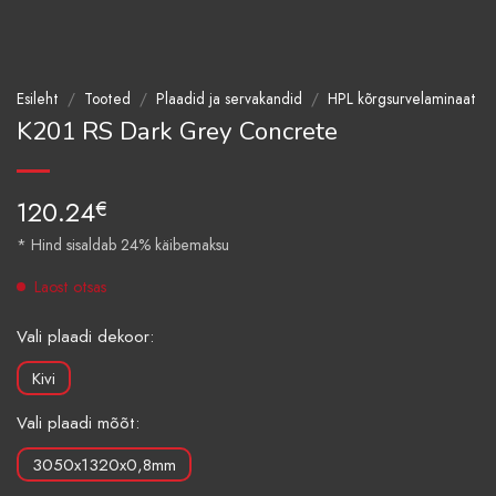
Esileht
/
Tooted
/
Plaadid ja servakandid
/
HPL kõrgsurvelaminaat
K201 RS Dark Grey Concrete
120.24
€
* Hind sisaldab 24% käibemaksu
Laost otsas
Vali plaadi dekoor:
Kivi
Vali plaadi mõõt:
3050x1320x0,8mm