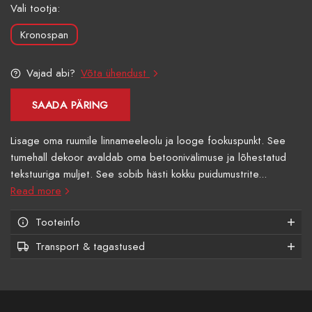
Vali tootja:
Kronospan
Vajad abi?
Võta ühendust
SAADA PÄRING
Lisage oma ruumile linnameeleolu ja looge fookuspunkt. See
tumehall dekoor avaldab oma betoonivälimuse ja lõhestatud
tekstuuriga muljet. See sobib hästi kokku puidumustrite...
Read more
Tooteinfo
Transport & tagastused