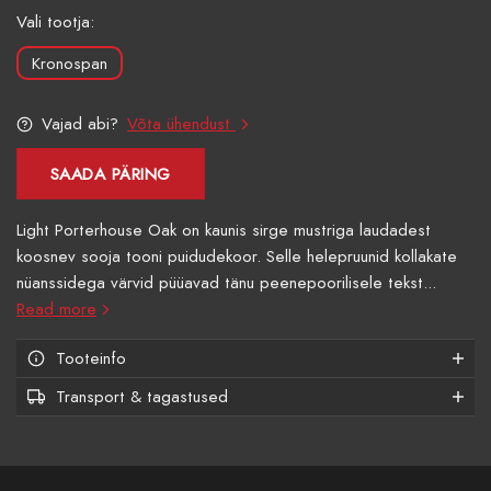
Vali tootja:
Kronospan
Vajad abi?
Võta ühendust
SAADA PÄRING
Light Porterhouse Oak on kaunis sirge mustriga laudadest
koosnev sooja tooni puidudekoor. Selle helepruunid kollakate
nüanssidega värvid püüavad tänu peenepoorilisele tekst...
Read more
Tooteinfo
Transport & tagastused