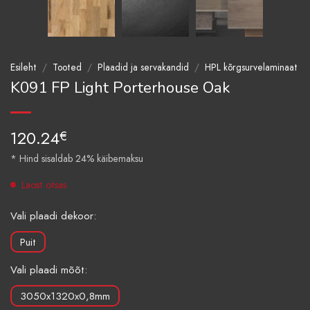
Esileht
/
Tooted
/
Plaadid ja servakandid
/
HPL kõrgsurvelaminaat
K091 FP Light Porterhouse Oak
120.24
€
* Hind sisaldab 24% käibemaksu
Laost otsas
Vali plaadi dekoor:
Puit
Vali plaadi mõõt:
3050x1320x0,8mm