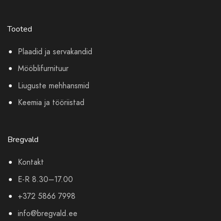
Tooted
Plaadid ja servakandid
Mööblifurnituur
Liuguste mehhansmid
Keemia ja tööriistad
Bregvald
Kontakt
E-R 8.30–17.00
+372 5866 7998
info@bregvald.ee