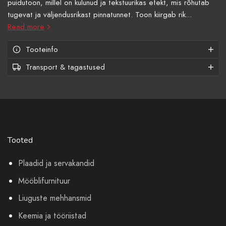
puidutoon, millel on kulunud ja tekstuurikas efekt, mis rõhutab
tugevat ja väljendusrikast pinnatunnet. Toon kiirgab rik...
Read more
Tooteinfo
Transport & tagastused
Tooted
Plaadid ja servakandid
Mööblifurnituur
Liuguste mehhansmid
Keemia ja tööriistad