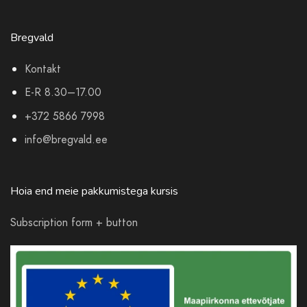
Bregvald
Kontakt
E-R 8.30–17.00
+372 5866 7998
info@bregvald.ee
Hoia end meie pakkumistega kursis
Subscription form + button