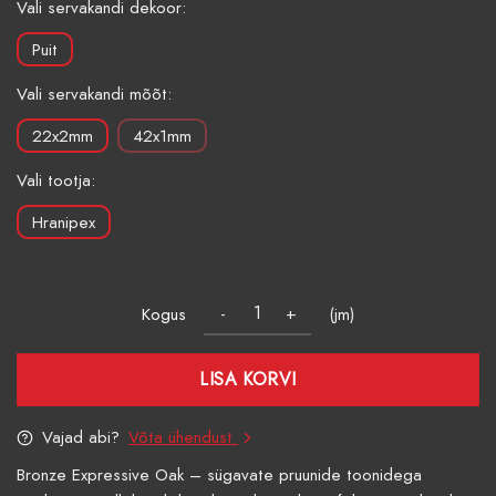
Vali servakandi dekoor:
Puit
Vali servakandi mõõt:
22x2mm
42x1mm
Vali tootja:
Hranipex
Kogus
(jm)
LISA KORVI
Vajad abi?
Võta ühendust
Bronze Expressive Oak – sügavate pruunide toonidega