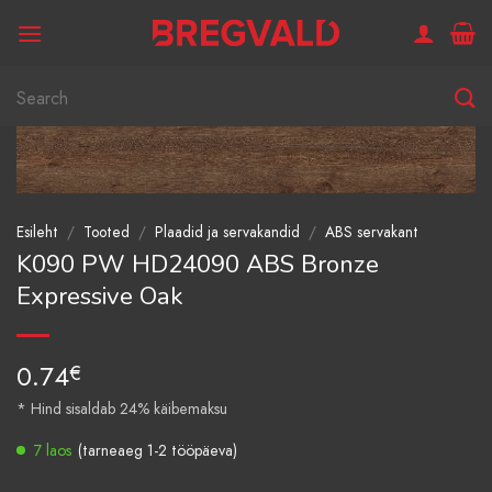
Skip
to
content
Otsi:
Esileht
/
Tooted
/
Plaadid ja servakandid
/
ABS servakant
K090 PW HD24090 ABS Bronze
Expressive Oak
0.74
€
* Hind sisaldab 24% käibemaksu
7 laos
(tarneaeg 1-2 tööpäeva)