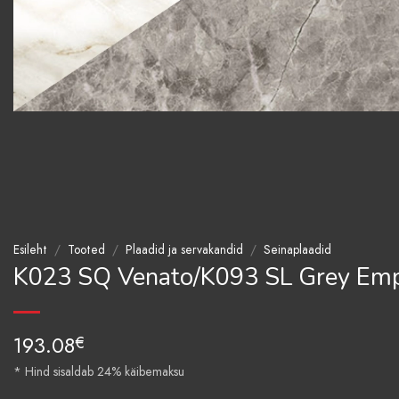
Esileht
/
Tooted
/
Plaadid ja servakandid
/
Seinaplaadid
K023 SQ Venato/K093 SL Grey Emp
193.08
€
* Hind sisaldab 24% käibemaksu