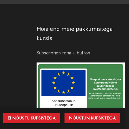
Hoia end meie pakkumistega
kursis
Subscription form + button
EI NÕUSTU KÜPSISTEGA
NÕUSTUN KÜPSISTEGA