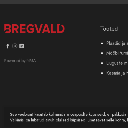
Tooted
Plaadid ja 
Mööblifurni
Powered by
NMA
Liuguste 
Keemia ja t
See veebisait kasutab kolmandate osapoolte küpsiseid, et pakkuda 
Vaikimisi on lubatud ainult olulised küpsised. Lisateavet selle kohta,