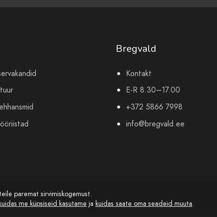
Bregvald
servakandid
Kontakt
tuur
E-R 8.30–17.00
mehhansmid
+372 5866 7998
ööriistad
info@bregvald.ee
teile paremat sirvimiskogemust.
kuidas me küpsiseid kasutame
ja
kuidas saate oma seadeid muuta
.