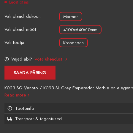
Laost otsas
Vali plaadi dekoor:
Marmor
Vali plaadi mõõt:
4100x640x10mm
Vali tootja:
Kronospan
Vajad abi?
Võta ühendust
SAADA PÄRING
K023 SQ Venato / K093 SL Grey Emperador Marble on elegantne m
Read more
Tooteinfo
Transport & tagastused