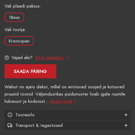
Vali plaadi paksus:
18mm
Vali tootja:
Kronospan
Vajad abi?
Võta ühendust
SAADA PÄRING
Walnut on ajatu dekor, millel on eristuvad soojad ja kutsuvad
pruunid toonid. Väljendusrikas puidumuster lisab igale ruumile
hubasust ja kodusust...
Read more
Tooteinfo
Transport & tagastused