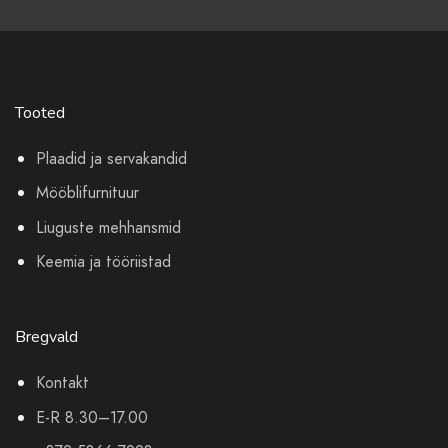
Tooted
Plaadid ja servakandid
Mööblifurnituur
Liuguste mehhansmid
Keemia ja tööriistad
Bregvald
Kontakt
E-R 8.30–17.00