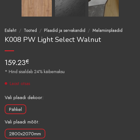
Esileht
/
Tooted
/
Plaadid ja servakandid
/
Melamiinplaadid
K008 PW Light Select Walnut
159.23
€
* Hind sisaldab 24% käibemaksu
Laost otsas
Vali plaadi dekoor:
Pähkel
Vali plaadi mõõt:
2800x2070mm