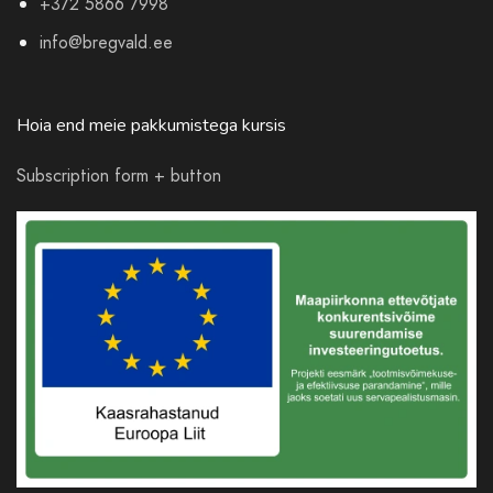
+372 5866 7998
info@bregvald.ee
Hoia end meie pakkumistega kursis
Subscription form + button