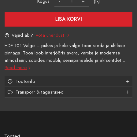
Kogus
(tk)
LISA KORVI
Vajad abi?
Võta ühendust
HDF 101 Valge – puhas ja hele valge toon sileda ja ühtlase
pinnaga. Toon loob interjööris avara, värske ja modernse
atmosfääri, sobides mööbli, seinapaneelide ja aktsentdet...
Read more
Tooteinfo
Transport & tagastused
Tooted