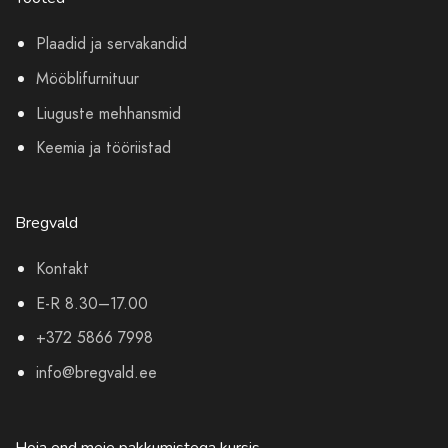
Plaadid ja servakandid
Mööblifurnituur
Liuguste mehhansmid
Keemia ja tööriistad
Bregvald
Kontakt
E-R 8.30–17.00
+372 5866 7998
info@bregvald.ee
Hoia end meie pakkumistega kursis