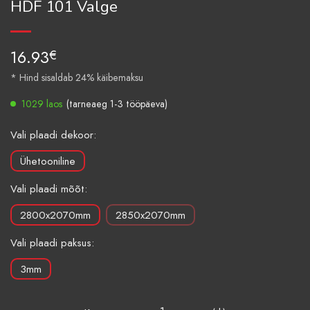
HDF 101 Valge
16.93
€
* Hind sisaldab 24% käibemaksu
1029 laos
(tarneaeg 1-3 tööpäeva)
Vali plaadi dekoor:
Ühetooniline
Vali plaadi mõõt:
2800x2070mm
2850x2070mm
Vali plaadi paksus:
3mm