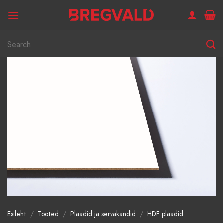
Skip
to
content
Otsi:
Esileht
/
Tooted
/
Plaadid ja servakandid
/
HDF plaadid