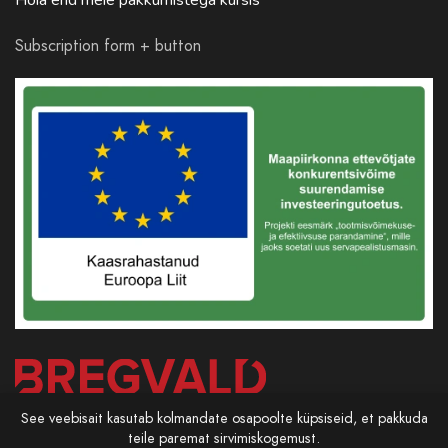
Subscription form + button
See veebisait kasutab kolmandate osapoolte küpsiseid, et pakkuda
teile paremat sirvimiskogemust.