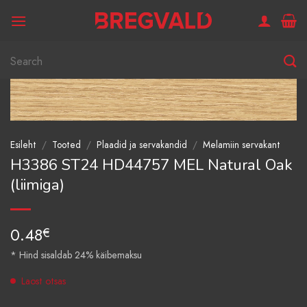
Skip
to
content
Otsi:
Esileht
/
Tooted
/
Plaadid ja servakandid
/
Melamiin servakant
H3386 ST24 HD44757 MEL Natural Oak
(liimiga)
0.48
€
* Hind sisaldab 24% käibemaksu
Laost otsas