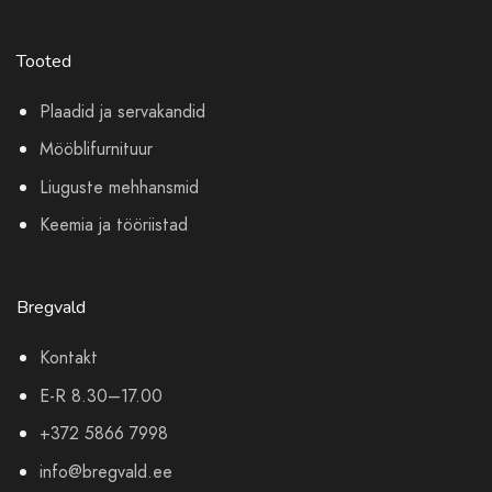
Tooted
Plaadid ja servakandid
Mööblifurnituur
Liuguste mehhansmid
Keemia ja tööriistad
Bregvald
Kontakt
E-R 8.30–17.00
+372 5866 7998
info@bregvald.ee