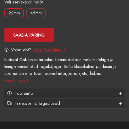
Vali servakandi mõõt:
22mm
45mm
SAADA PÄRING
Vajad abi?
Võta ühendust
Natural Oak on naturaalne tammedekoor melamiinkihiga ja
liimiga viimistletud tagaküljega. Selle klassikaline puidusüü ja
soe naturaalne toon loovad interjööris ajatu, hubas...
Read more
Tooteinfo
Transport & tagastused