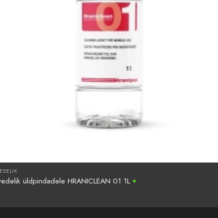
EDELIK
vedelik üldpindadele HRANICLEAN 01 1L