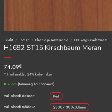
Esileht
/
Tooted
/
Plaadid ja servakandid
/
HPL kõrgsurvelaminaat
H1692 ST15 Kirschbaum Meran
74.09
€
* Hind sisaldab 24% käibemaksu
4 laos
(tarneaeg 1-2 tööpäeva)
Vali plaadi dekoor:
Puit
Vali plaadi mõõdud:
2800x1300x0,8mm