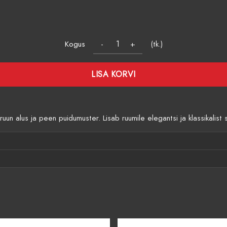
Kogus
(tk.)
LISA KORVI
 alus ja peen puidumuster. Lisab ruumile elegantsi ja klassikalist so