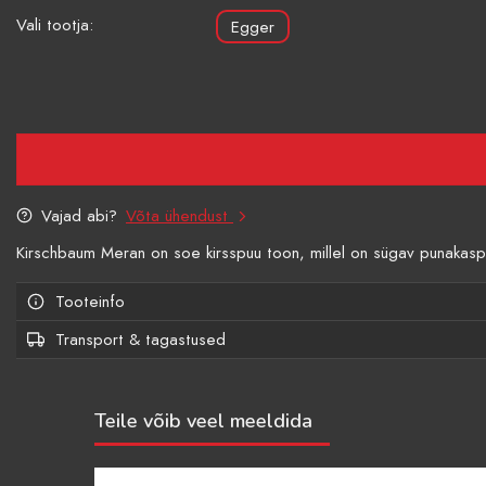
Vali tootja:
Egger
Vajad abi?
Võta ühendust
Kirschbaum Meran on soe kirsspuu toon, millel on sügav punakaspruun
Tooteinfo
Transport & tagastused
Teile võib veel meeldida