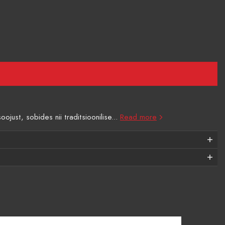
ojust, sobides nii traditsioonilise...
Read more