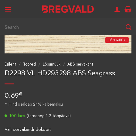
Skip
to
content
Otsi:
LÕPUMÜÜK
Esileht
/
Tooted
/
Lõpumüük
/
ABS servakant
D2298 VL HD293298 ABS Seagrass
0.69
€
* Hind sisaldab 24% käibemaksu
100 laos
(tarneaeg 1-2 tööpäeva)
Vali servakandi dekoor: