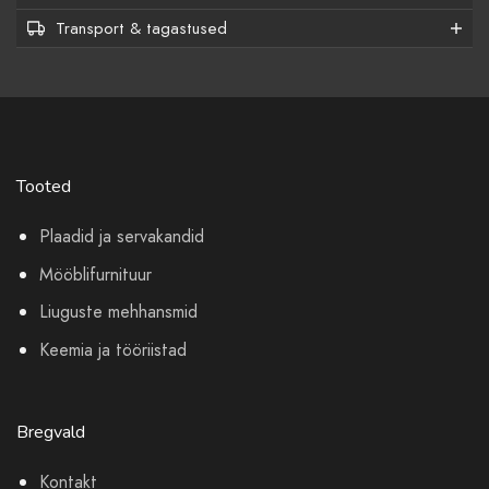
Transport & tagastused
Tooted
Plaadid ja servakandid
Mööblifurnituur
Liuguste mehhansmid
Keemia ja tööriistad
Bregvald
Kontakt