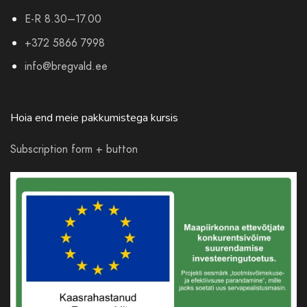
E-R 8.30–17.00
+372 5866 7998
info@bregvald.ee
Hoia end meie pakkumistega kursis
Subscription form + button