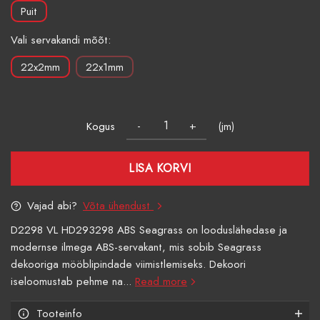
Puit
Vali servakandi mõõt:
22x2mm
22x1mm
Kogus
(jm)
LISA KORVI
Vajad abi?
Võta ühendust
D2298 VL HD293298 ABS Seagrass on looduslähedase ja
modernse ilmega ABS-servakant, mis sobib Seagrass
dekooriga mööblipindade viimistlemiseks. Dekoori
iseloomustab pehme na...
Read more
Tooteinfo