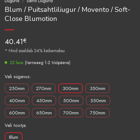
Liugurid
/
Sahtli Liugurid
Blum / Puitsahtliliugur / Movento / Soft-
Close Blumotion
40.41
€
* Hind sisaldab 24% käibemaksu
22 laos
(tarneaeg 1-2 tööpäeva)
Vali sügavus:
250mm
270mm
300mm
350mm
400mm
450mm
500mm
550mm
600mm
650mm
700mm
750mm
Vali tootja:
Blum