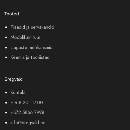
Tooted
Plaadid ja servakandid
Mööblifurnituur
Liuguste mehhansmid
Keemia ja tööriistad
Bregvald
Kontakt
E-R 8.30–17.00
+372 5866 7998
info@bregvald.ee