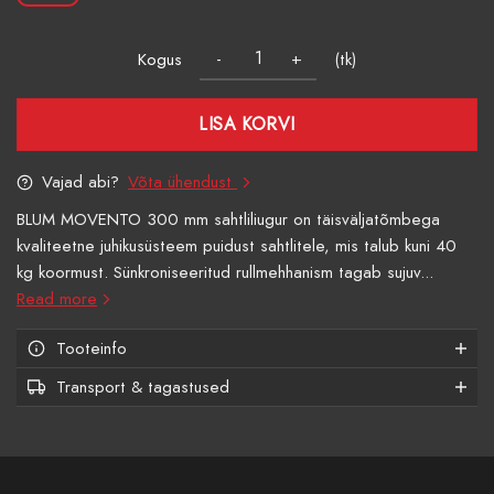
Kogus
(tk)
LISA KORVI
Vajad abi?
Võta ühendust
BLUM MOVENTO 300 mm sahtliliugur on täisväljatõmbega
kvaliteetne juhikusüsteem puidust sahtlitele, mis talub kuni 40
kg koormust. Sünkroniseeritud rullmehhanism tagab sujuv...
Read more
Tooteinfo
Transport & tagastused