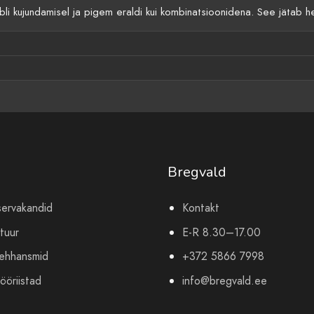
li kujundamisel ja pigem eraldi kui kombinatsioonidena. See jätab h
Bregvald
servakandid
Kontakt
tuur
E-R 8.30–17.00
mehhansmid
+372 5866 7998
ööriistad
info@bregvald.ee