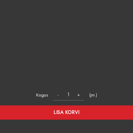
Kogus
(jm.)
LISA KORVI