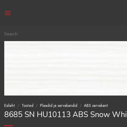
Skip
to
content
Otsi:
Esileht
/
Tooted
/
Plaadid ja servakandid
/
ABS servakant
8685 SN HU10113 ABS Snow Whi