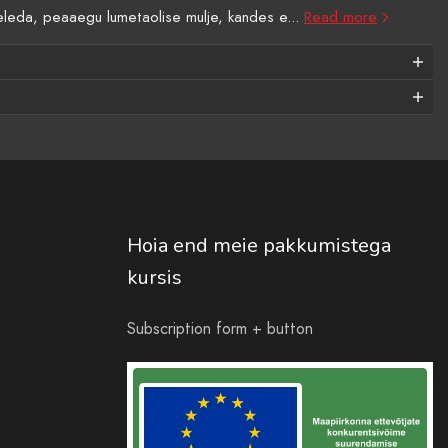
eleda, peaaegu lumetaolise mulje, kandes e...
Read more
Hoia end meie pakkumistega
kursis
Subscription form + button