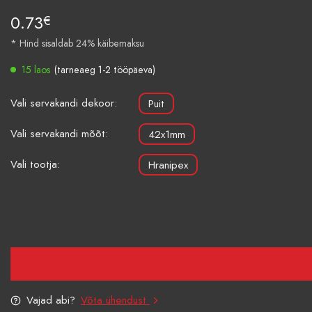
0.73
€
* Hind sisaldab 24% käibemaksu
15 laos
(tarneaeg 1-2 tööpäeva)
Vali servakandi dekoor:
Puit
Vali servakandi mõõt:
42x1mm
Vali tootja:
Hranipex
Vajad abi?
Võta ühendust