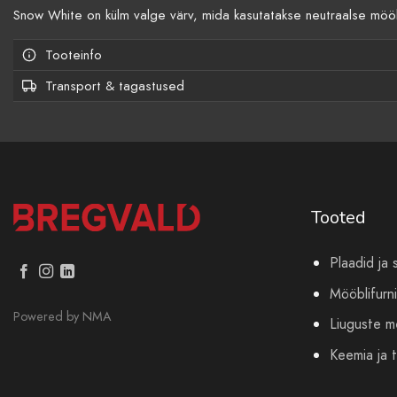
Snow White on külm valge värv, mida kasutatakse neutraalse mööb
Tooteinfo
Transport & tagastused
Tooted
Plaadid ja 
Mööblifurni
Powered by
NMA
Liuguste 
Keemia ja t