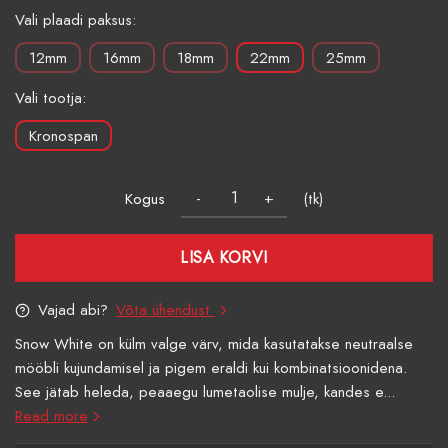
Vali plaadi paksus:
12mm
16mm
18mm
22mm
25mm
Vali tootja:
Kronospan
Kogus
(tk)
LISA KORVI
Vajad abi?
Võta ühendust
Snow White on külm valge värv, mida kasutatakse neutraalse
mööbli kujundamisel ja pigem eraldi kui kombinatsioonidena.
See jätab heleda, peaaegu lumetaolise mulje, kandes e...
Read more