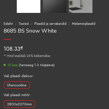
Esileht
/
Tooted
/
Plaadid ja servakandid
/
Melamiinplaadid
8685 BS Snow White
108.33
€
* Hind sisaldab 24% käibemaksu
12 laos
(tarneaeg 1-3 tööpäeva)
Vali plaadi dekoor:
Ühetooniline
Vali plaadi mõõt:
2800x2070mm