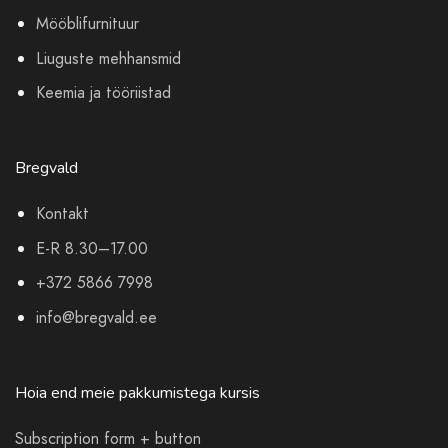
Mööblifurnituur
Liuguste mehhansmid
Keemia ja tööriistad
Bregvald
Kontakt
E-R 8.30–17.00
+372 5866 7998
info@bregvald.ee
Hoia end meie pakkumistega kursis
Subscription form + button