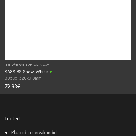
HPL KÕRGSURVELAMINAAT
868S BS Snow White
3050x1320x0,8mm
79.83
€
Tooted
Plaadid ja servakandid