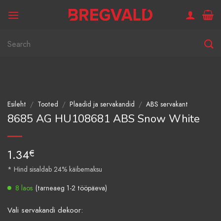
Skip
to
content
Otsi:
Esileht
/
Tooted
/
Plaadid ja servakandid
/
ABS servakant
8685 AG HU108681 ABS Snow White
1.34
€
* Hind sisaldab 24% käibemaksu
8 laos
(tarneaeg 1-2 tööpäeva)
Vali servakandi dekoor: