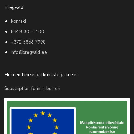
Bregvald
Kontakt
E-R 8.30–17.00
+372 5866 7998
info@bregvald.ee
Hoia end meie pakkumistega kursis
Subscription form + button