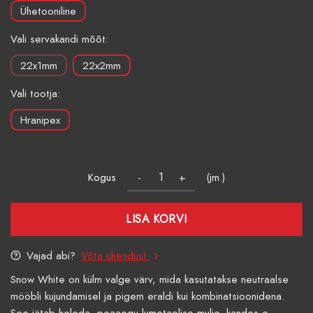
Ühetooniline
Vali servakandi mõõt:
22x1mm
22x2mm
Vali tootja:
Hranipex
Kogus
(jm.)
LISA KORVI
Vajad abi?
Võta ühendust
Snow White on külm valge värv, mida kasutatakse neutraalse
mööbli kujundamisel ja pigem eraldi kui kombinatsioonidena.
See jätab heleda, peaaegu lumetaolise mulje, kandes e...