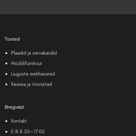
Tooted
Plaadid ja servakandid
Mööblifurnituur
Liuguste mehhansmid
Keemia ja tööriistad
Bregvald
Kontakt
E-R 8.30–17.00