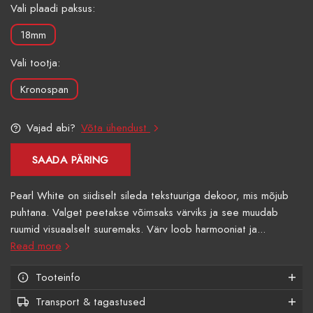
Vali plaadi paksus:
18mm
Vali tootja:
Kronospan
Vajad abi?
Võta ühendust
SAADA PÄRING
Pearl White on siidiselt sileda tekstuuriga dekoor, mis mõjub
puhtana. Valget peetakse võimsaks värviks ja see muudab
ruumid visuaalselt suuremaks. Värv loob harmooniat ja...
Read more
Tooteinfo
Transport & tagastused