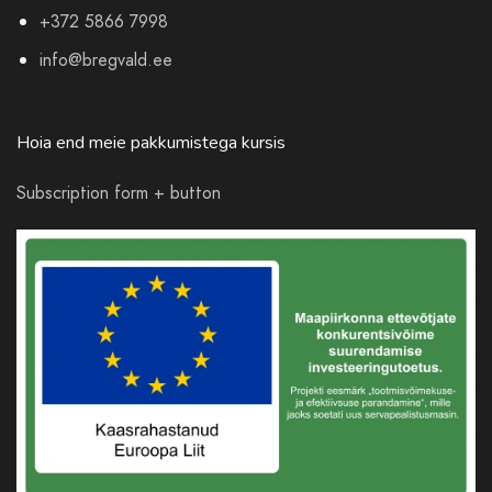
+372 5866 7998
info@bregvald.ee
Hoia end meie pakkumistega kursis
Subscription form + button