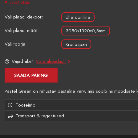
Laost otsas
Vali plaadi dekoor:
Ühetooniline
Vali plaadi mõõt:
3050x1320x0,8mm
Vali tootja:
Kronospan
Vajad abi?
Võta ühendust
SAADA PÄRING
Pastel Green on rahustav pastelne värv, mis sobib nii moodsate kui 
Tooteinfo
Transport & tagastused