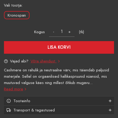
Vali tootja:
Kronospan
Kogus
(tk)
LISA KORVI
Vajad abi?
Võta ühendust
Cashmere on rahulik ja neutraalne värv, mis täiendab paljusid
materjale. Sellel on orgaanilised hallikaspruunid nüansid, mis
muutuvad valguse käes ning millest õhkub mugavu...
Read more
Tooteinfo
Transport & tagastused