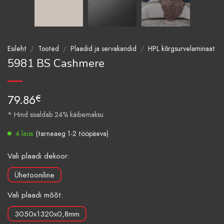
Esileht
/
Tooted
/
Plaadid ja servakandid
/
HPL kõrgsurvelaminaat
5981 BS Cashmere
79.86
€
* Hind sisaldab 24% käibemaksu
4 laos
(tarneaeg 1-2 tööpäeva)
Vali plaadi dekoor:
Ühetooniline
Vali plaadi mõõt:
3050x1320x0,8mm