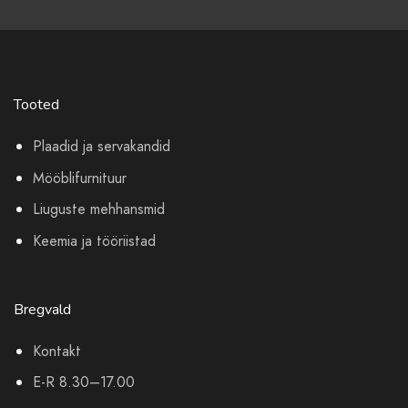
Tooted
Plaadid ja servakandid
Mööblifurnituur
Liuguste mehhansmid
Keemia ja tööriistad
Bregvald
Kontakt
E-R 8.30–17.00