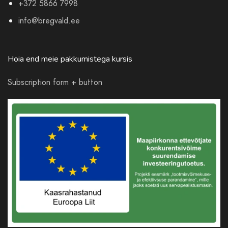
+372 5866 7998
info@bregvald.ee
Hoia end meie pakkumistega kursis
Subscription form + button