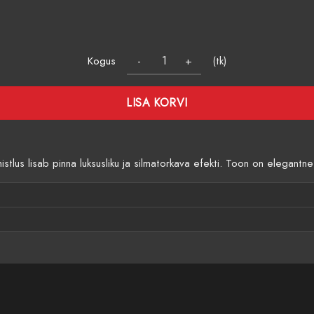
Kogus
(tk)
LISA KORVI
mistlus lisab pinna luksusliku ja silmatorkava efekti. Toon on elegant