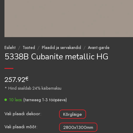
Esileht
/
Tooted
/
Plaadid ja servakandid
/
Avant-garde
5338B Cubanite metallic HG
257.92
€
* Hind sisaldab 24% käibemaksu
10 laos
(tarneaeg 1-3 tööpäeva)
Vali plaadi dekoor:
Kõrgläige
Vali plaadi mõõt:
2800x1300mm