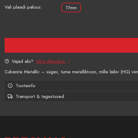
Vali plaadi paksus:
17mm
Vajad abi?
Võta ühendust
Cubanite Metallic – sügav, tume metalliktoon, mille läikiv (HG) vii
Tooteinfo
Transport & tagastused