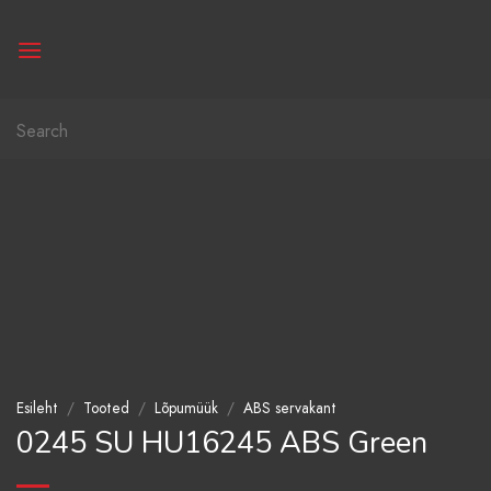
Skip
to
content
Otsi:
Esileht
/
Tooted
/
Lõpumüük
/
ABS servakant
0245 SU HU16245 ABS Green