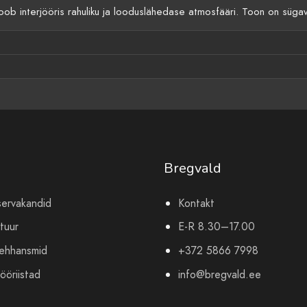
oob interjööris rahuliku ja looduslähedase atmosfääri. Toon on sügav,
Bregvald
servakandid
Kontakt
tuur
E-R 8.30–17.00
mehhansmid
+372 5866 7998
ööriistad
info@bregvald.ee