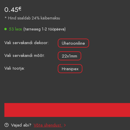
0.45
€
* Hind sisaldab 24% käibemaksu
53 laos
(tarneaeg 1-2 tööpäeva)
Vali servakandi dekoor:
Ühetooniline
Vali servakandi mõõt:
22x1mm
Vali tootja:
Hranipex
Vajad abi?
Võta ühendust