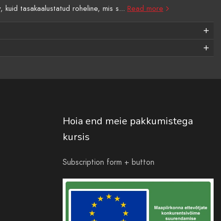
 kuid tasakaalustatud roheline, mis s...
Read more
Hoia end meie pakkumistega
kursis
Subscription form + button