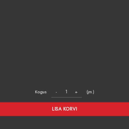
Kogus
(jm.)
LISA KORVI