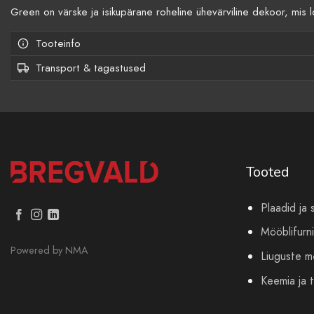
Green on värske ja isikupärane roheline ühevärviline dekoor, mis l
Tooteinfo
Transport & tagastused
Tooted
Plaadid ja 
Mööblifurni
Powered by
NMA
Liuguste 
Keemia ja t