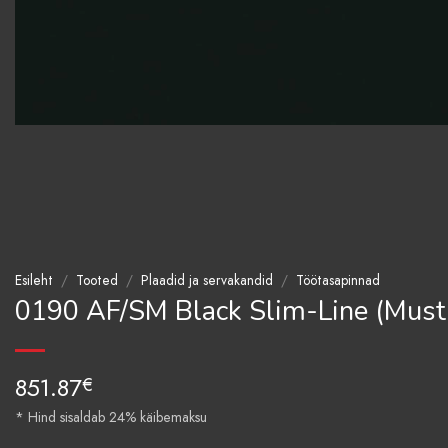
Esileht
/
Tooted
/
Plaadid ja servakandid
/
Töötasapinnad
0190 AF/SM Black Slim-Line (Must 
851.87
€
* Hind sisaldab 24% käibemaksu