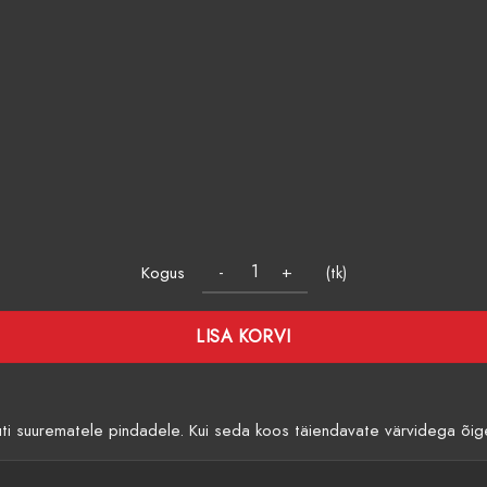
Kogus
(tk)
LISA KORVI
ti suurematele pindadele. Kui seda koos täiendavate värvidega õige