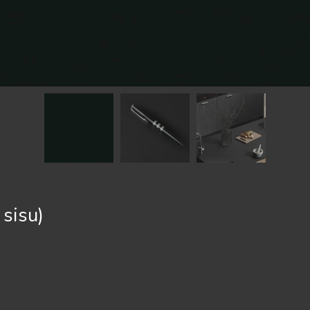
sisu)