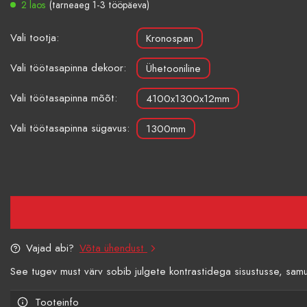
2 laos
(tarneaeg 1-3 tööpäeva)
Vali tootja:
Kronospan
Vali töötasapinna dekoor:
Ühetooniline
Vali töötasapinna mõõt:
4100x1300x12mm
Vali töötasapinna sügavus:
1300mm
Vajad abi?
Võta ühendust
See tugev must värv sobib julgete kontrastidega sisustusse, samu
Tooteinfo