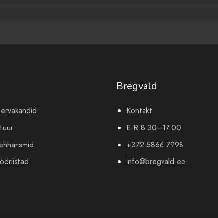
Bregvald
servakandid
Kontakt
tuur
E-R 8.30–17.00
mehhansmid
+372 5866 7998
ööriistad
info@bregvald.ee