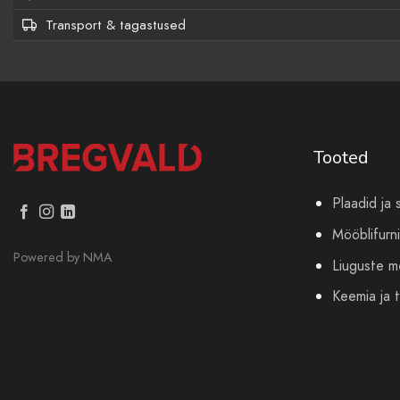
Transport & tagastused
Tooted
Plaadid ja 
Mööblifurni
Powered by
NMA
Liuguste 
Keemia ja t