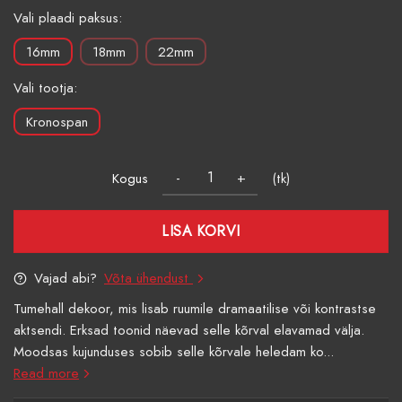
Vali plaadi paksus:
16mm
18mm
22mm
Vali tootja:
Kronospan
Kogus
(tk)
LISA KORVI
Vajad abi?
Võta ühendust
Tumehall dekoor, mis lisab ruumile dramaatilise või kontrastse
aktsendi. Erksad toonid näevad selle kõrval elavamad välja.
Moodsas kujunduses sobib selle kõrvale heledam ko...
Read more