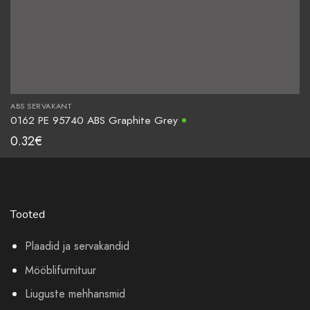
ABS SERVAKANT
0162 PE 95740 ABS Graphite Grey
0.32
€
Tooted
Plaadid ja servakandid
Mööblifurnituur
Liuguste mehhansmid