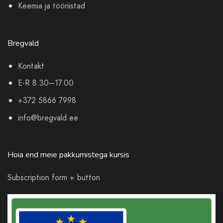
Keemia ja tööriistad
Bregvald
Kontakt
E-R 8.30–17.00
+372 5866 7998
info@bregvald.ee
Hoia end meie pakkumistega kursis
Subscription form + button