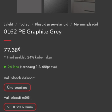
Esileht
/
Tooted
/
Plaadid ja servakandid
/
Melamiinplaadid
0162 PE Graphite Grey
77.38
€
* Hind sisaldab 24% käibemaksu
26 laos
(tarneaeg 1-3 tööpäeva)
Vali plaadi dekoor:
Ühetooniline
Vali plaadi mõõt:
2800x2070mm