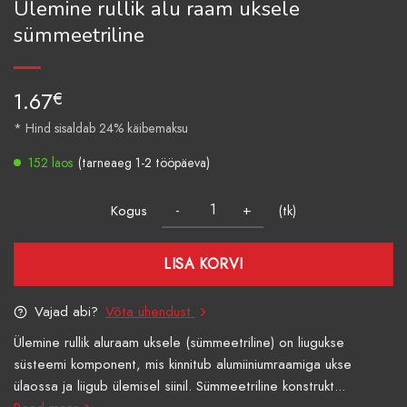
Ülemine rullik alu raam uksele
sümmeetriline
1.67
€
* Hind sisaldab 24% käibemaksu
152 laos
(tarneaeg 1-2 tööpäeva)
Kogus
(tk)
LISA KORVI
Vajad abi?
Võta ühendust
Ülemine rullik aluraam uksele (sümmeetriline) on liugukse
süsteemi komponent, mis kinnitub alumiiniumraamiga ukse
ülaossa ja liigub ülemisel siinil. Sümmeetriline konstrukt...