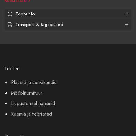
Read more
Tooteinfo
Transport & tagastused
Tooted
Plaadid ja servakandid
Mööblifurnituur
Liuguste mehhansmid
Keemia ja tööriistad