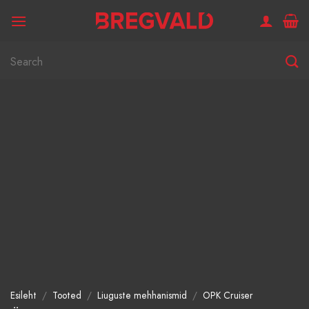
Skip
to
content
Otsi:
Esileht
/
Tooted
/
Liuguste mehhanismid
/
OPK Cruiser