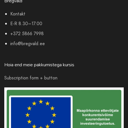
Bregvald
Kontakt
E-R 8.30–17.00
+372 5866 7998
info@bregvald.ee
Hoia end meie pakkumistega kursis
Subscription form + button