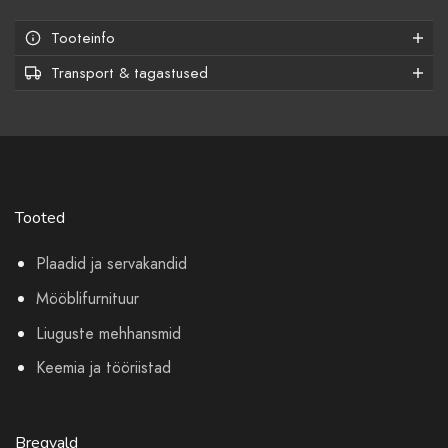
Tooteinfo
Transport & tagastused
Tooted
Plaadid ja servakandid
Mööblifurnituur
Liuguste mehhansmid
Keemia ja tööriistad
Bregvald