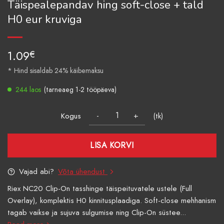
Täispealepandav hing soft-close + tald
H0 eur kruviga
1.09
€
* Hind sisaldab 24% käibemaksu
244 laos
(tarneaeg 1-2 tööpäeva)
Kogus
(tk)
LISA KORVI
Vajad abi?
Võta ühendust
Riex NC20 Clip-On tasshinge täispeituvatele ustele (Full
Overlay), komplektis H0 kinnitusplaadiga. Soft-close mehhanism
tagab vaikse ja sujuva sulgumise ning Clip-On süstee...