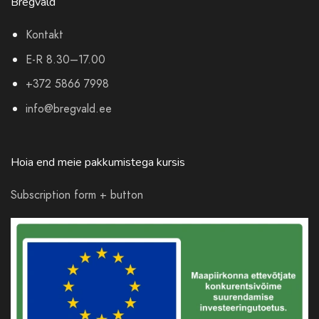
Bregvald
Kontakt
E-R 8.30–17.00
+372 5866 7998
info@bregvald.ee
Hoia end meie pakkumistega kursis
Subscription form + button