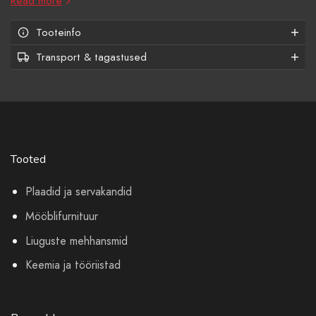
Read more
Tooteinfo
Transport & tagastused
Tooted
Plaadid ja servakandid
Mööblifurnituur
Liuguste mehhansmid
Keemia ja tööriistad