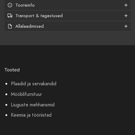
Tooteinfo
Transport & tagastused
Allalaadimised
Tooted
Plaadid ja servakandid
Mööblifurnituur
Liuguste mehhansmid
Keemia ja tööriistad