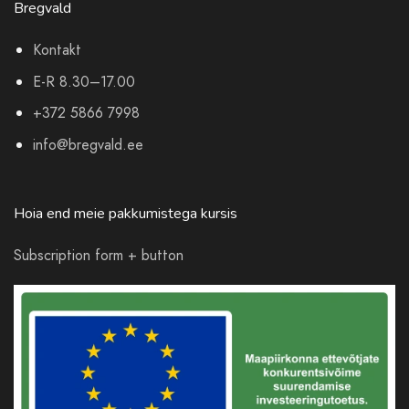
Bregvald
Kontakt
E-R 8.30–17.00
+372 5866 7998
info@bregvald.ee
Hoia end meie pakkumistega kursis
Subscription form + button