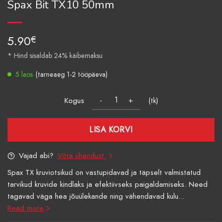
Spax Bit TX10 50mm
5.90
€
* Hind sisaldab 24% käibemaksu
5 laos
(tarneaeg 1-2 tööpäeva)
Kogus
(tk)
LISA KORVI
Vajad abi?
Võta ühendust
Spax TX kruviotsikud on vastupidavad ja täpselt valmistatud
tarvikud kruvide kindlaks ja efektiivseks paigaldamiseks. Need
tagavad väga hea jõuülekande ning vähendavad kulu...
Read more