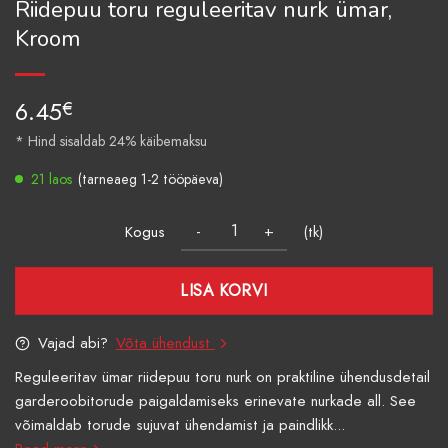
Riidepuu toru reguleeritav nurk ümar,
Kroom
6.45
€
* Hind sisaldab 24% käibemaksu
21 laos
(tarneaeg 1-2 tööpäeva)
Kogus
(tk)
LISA KORVI
Vajad abi?
Võta ühendust
Reguleeritav ümar riidepuu toru nurk on praktiline ühendusdetail
garderoobitorude paigaldamiseks erinevate nurkade all. See
võimaldab torude sujuvat ühendamist ja paindlikk...