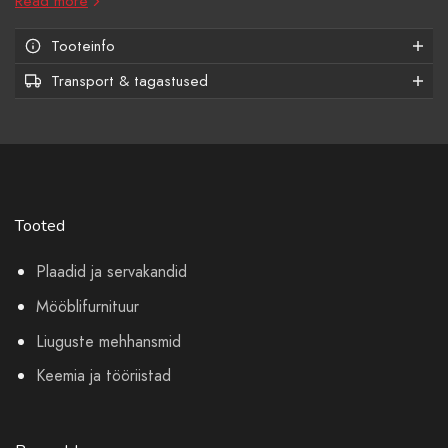
Read more
Tooteinfo
Transport & tagastused
Tooted
Plaadid ja servakandid
Mööblifurnituur
Liuguste mehhansmid
Keemia ja tööriistad