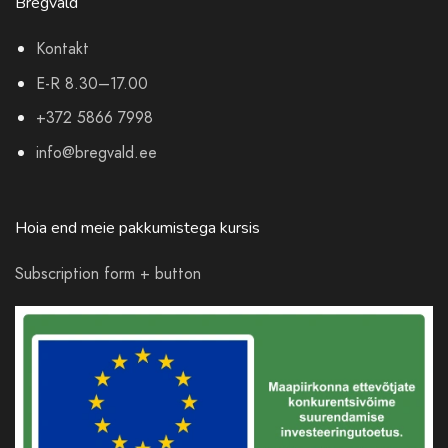
Bregvald
Kontakt
E-R 8.30–17.00
+372 5866 7998
info@bregvald.ee
Hoia end meie pakkumistega kursis
Subscription form + button