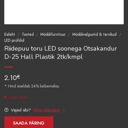
Esileht
/
Tooted
/
Mööblifurnituur
/
Mööblivalgustid & tarvikud
/
LED profiilid
Riidepuu toru LED soonega Otsakandur
D-25 Hall Plastik 2tk/kmpl
2.10
€
* Hind sisaldab 24% käibemaksu
Laost otsas
Vajad abi?
Võta ühendust
SAADA PÄRING