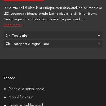
D-25 mm hallid plastikust riidepuutoru otsakandurid on mõeldud
LED-soonega riidepuutorude kinnitamiseks ja viimistlemiseks.
Need tagavad stabiilse paigalduse ning annavad t...
Read more
Tooteinfo
Transport & tagastused
Tooted
Plaadid ja servakandid
Mööblifurnituur
Liuguste mehhansmid