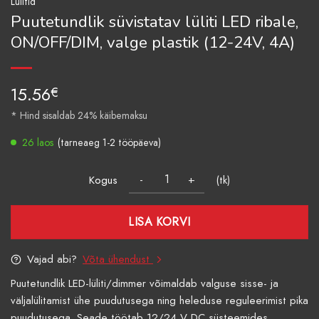
Lülitid
Puutetundlik süvistatav lüliti LED ribale,
ON/OFF/DIM, valge plastik (12-24V, 4A)
15.56
€
* Hind sisaldab 24% käibemaksu
26 laos
(tarneaeg 1-2 tööpäeva)
Kogus
(tk)
LISA KORVI
Vajad abi?
Võta ühendust
Puutetundlik LED-lüliti/dimmer võimaldab valguse sisse- ja
väljalülitamist ühe puudutusega ning heleduse reguleerimist pika
puudutusega. Seade töötab 12/24 V DC süsteemides...