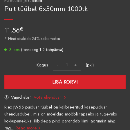
Puittüüblid ja küpsised
Puit tüübel 6x30mm 1000tk
11.56
€
* Hind sisaldab 24% käibemaksu
3 laos
(tarneaeg 1-2 tööpäeva)
Kogus
(pk.)
LISA KORVI
Vajad abi?
Võta ühendust
Riex JW55 puidust tüübel on kalibreeritud kasepuidust
ühendusdübel, mis on mõeldud mööbli täpseks ja tugevaks
kokkupanekuks. Ribidega pind parandab liimi jaotumist ning
tag...
Read more