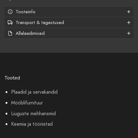
Tooteinfo
Transport & tagastused
Allalaadimised
Tooted
Plaadid ja servakandid
Mööblifurnituur
Liuguste mehhansmid
Keemia ja tööriistad