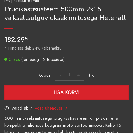
Prügikastisüsteemid
Prügikastisüsteem 500mm 2x15L
vaikseltsulguv uksekinnitusega Helehall
182.29
€
* Hind sisaldab 24% käibemaksu
5 laos
(tarneaeg 1-2 tööpäeva)
Kogus
(tk)
LISA KORVI
Vajad abi?
Võta ühendust
500 mm uksekinnitusega prügikastisüsteem on praktiline ja
kompaktne lahendus köögijäätmete sorteerimiseks. Kahe 15-
liitrise anumaga süsteem sobib hästi igapäevaseks kasutus...