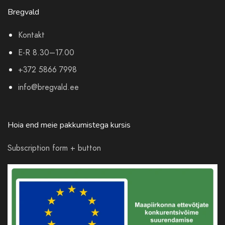
Bregvald
Kontakt
E-R 8.30–17.00
+372 5866 7998
info@bregvald.ee
Hoia end meie pakkumistega kursis
Subscription form + button