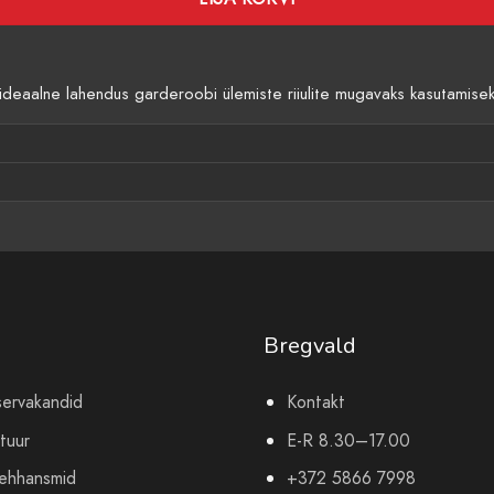
deaalne lahendus garderoobi ülemiste riiulite mugavaks kasutamiseks
Bregvald
servakandid
Kontakt
tuur
E-R 8.30–17.00
mehhansmid
+372 5866 7998