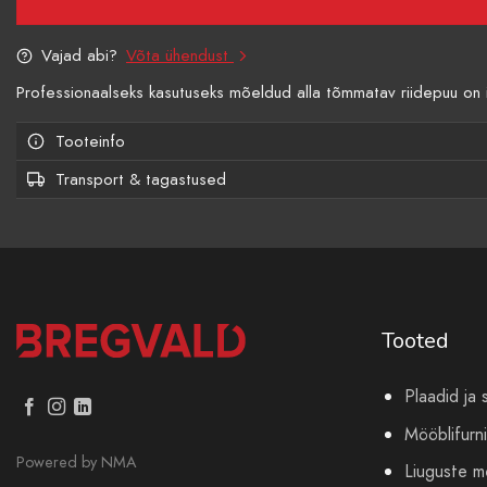
Vajad abi?
Võta ühendust
Professionaalseks kasutuseks mõeldud alla tõmmatav riidepuu on i
Tooteinfo
Transport & tagastused
Tooted
Plaadid ja 
Mööblifurni
Powered by
NMA
Liuguste 