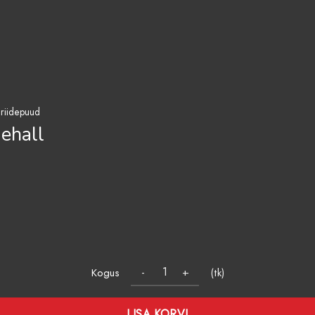
riidepuud
ehall
Kogus
(tk)
LISA KORVI