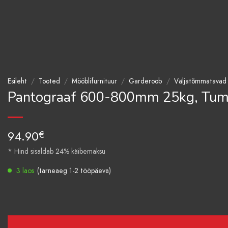
Esileht
/
Tooted
/
Mööblifurnituur
/
Garderoob
/
Väljatõmmatavad 
Pantograaf 600-800mm 25kg, Tum
94.90
€
* Hind sisaldab 24% käibemaksu
3 laos
(tarneaeg 1-2 tööpäeva)