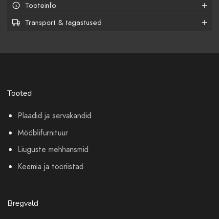
Tooteinfo
Transport & tagastused
Tooted
Plaadid ja servakandid
Mööblifurnituur
Liuguste mehhansmid
Keemia ja tööriistad
Bregvald