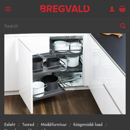
Skip
to
content
Otsi:
Esileht
/
Tooted
/
Mööblifurnituur
/
Köögimööbli lisad
/