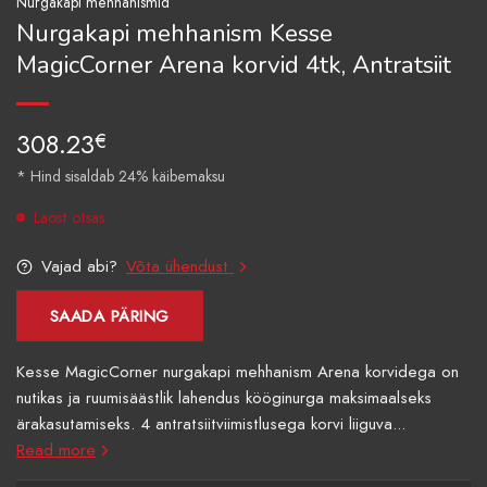
Nurgakapi mehhanismid
Nurgakapi mehhanism Kesse
MagicCorner Arena korvid 4tk, Antratsiit
308.23
€
* Hind sisaldab 24% käibemaksu
Laost otsas
Vajad abi?
Võta ühendust
SAADA PÄRING
Kesse MagicCorner nurgakapi mehhanism Arena korvidega on
nutikas ja ruumisäästlik lahendus kööginurga maksimaalseks
ärakasutamiseks. 4 antratsiitviimistlusega korvi liiguva...
Read more