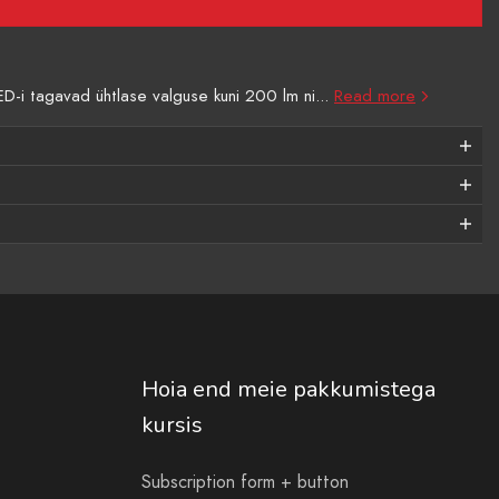
D-i tagavad ühtlase valguse kuni 200 lm ni...
Read more
Hoia end meie pakkumistega
kursis
Subscription form + button