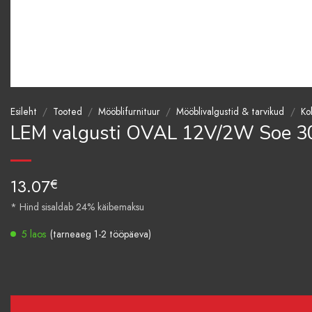
Esileht
/
Tooted
/
Mööblifurnituur
/
Mööblivalgustid & tarvikud
/
Ko
LEM valgusti OVAL 12V/2W Soe 3
13.07
€
* Hind sisaldab 24% käibemaksu
5 laos
(tarneaeg 1-2 tööpäeva)