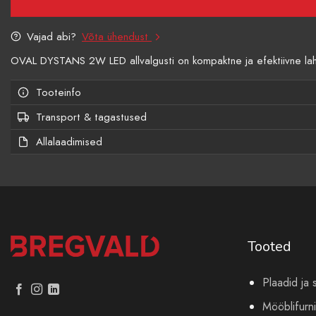
Vajad abi?
Võta ühendust
OVAL DYSTANS 2W LED allvalgusti on kompaktne ja efektiivne lahen
Tooteinfo
Transport & tagastused
Allalaadimised
Tooted
Plaadid ja 
Mööblifurni