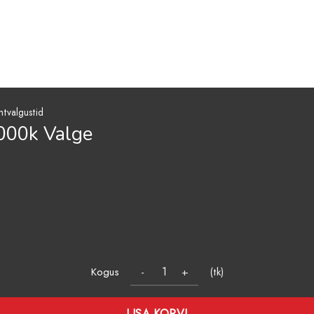
htvalgustid
000k Valge
Kogus
(tk)
LISA KORVI