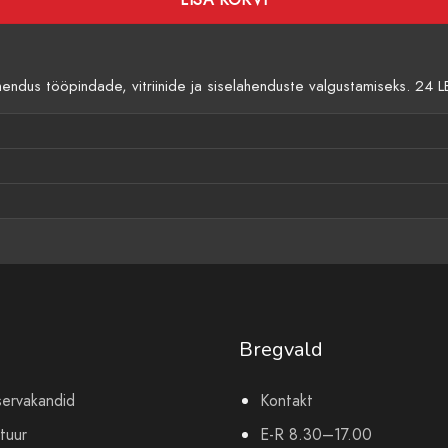
dus tööpindade, vitriinide ja siselahenduste valgustamiseks. 24 LE
Bregvald
servakandid
Kontakt
tuur
E-R 8.30–17.00