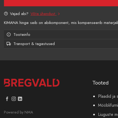
Vajad abi?
Võta ühendust
KIMANA hinge seib on abikomponent, mis kompenseerib materjalide
Tooteinfo
Transport & tagastused
Tooted
Plaadid ja 
Mööblifurni
Powered by
NMA
Liuguste 