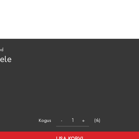
ed
ele
Kogus
(tk)
LISA KORVI