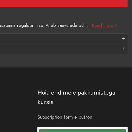
sapinna reguleerimise. Aitab saavutada puht...
Read more
Hoia end meie pakkumistega
kursis
Subscription form + button