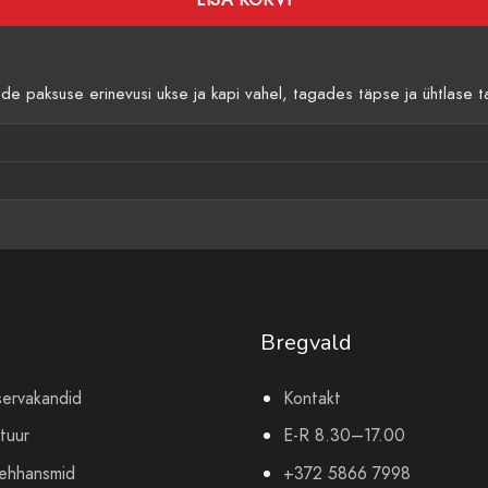
 paksuse erinevusi ukse ja kapi vahel, tagades täpse ja ühtlase ta
Bregvald
servakandid
Kontakt
tuur
E-R 8.30–17.00
mehhansmid
+372 5866 7998