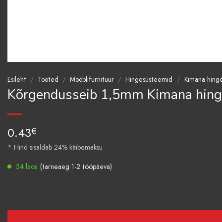
Esileht
/
Tooted
/
Mööblifurnituur
/
Hingesüsteemid
/
Kimana hing
Kõrgendusseib 1,5mm Kimana hing
0.43
€
* Hind sisaldab 24% käibemaksu
34 laos
(tarneaeg 1-2 tööpäeva)