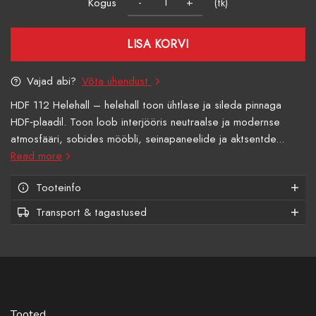
Kogus
(tk)
LISA KORVI
Vajad abi?
Võta ühendust
HDF 112 Helehall – helehall toon ühtlase ja sileda pinnaga
HDF‑plaadil. Toon loob interjööris neutraalse ja modernse
atmosfääri, sobides mööbli, seinapaneelide ja aktsentde...
Read more
Tooteinfo
Transport & tagastused
Tooted