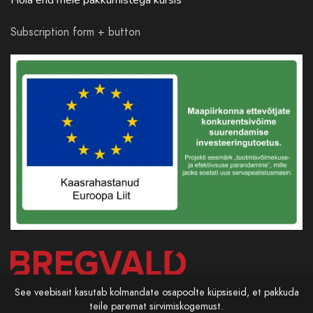
Subscription form + button
See veebisait kasutab kolmandate osapoolte küpsiseid, et pakkuda
teile paremat sirvimiskogemust.