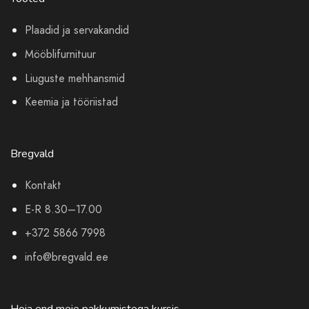
Plaadid ja servakandid
Mööblifurnituur
Liuguste mehhansmid
Keemia ja tööriistad
Bregvald
Kontakt
E-R 8.30–17.00
+372 5866 7998
info@bregvald.ee
Hoia end meie pakkumistega kursis