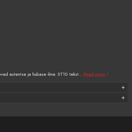
ovad autentse ja hubase ilme. ST10 tekst...
Read more