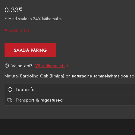
0.33
€
* Hind sisaldab 24% käibemaksu
Laost otsas
SAADA PÄRING
Vajad abi?
Võta ühendust
Natural Bardolino Oak (liimiga) on naturaalne tammeimitatsioon so
Tooteinfo
Transport & tagastused