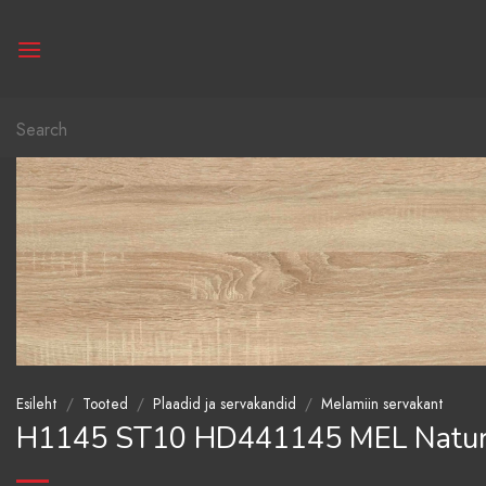
Skip
to
content
Otsi:
Esileht
/
Tooted
/
Plaadid ja servakandid
/
Melamiin servakant
H1145 ST10 HD441145 MEL Natural