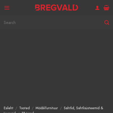
Skip
to
content
Otsi:
Esileht
/
Tooted
/
Mööblifurnituur
/
Sahtlid, Sahtlisüsteemid &