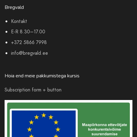
Bregvald
Kontakt
E-R 8.30–17.00
+372 5866 7998
info@bregvald.ee
Hoia end meie pakkumistega kursis
Subscription form + button