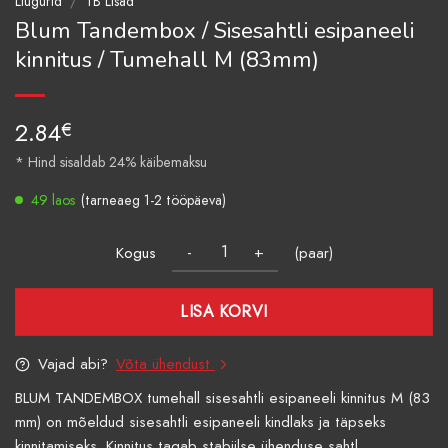
Liugurid
/
TB Lisad
Blum Tandembox / Sisesahtli esipaneeli
kinnitus / Tumehall M (83mm)
2.84
€
* Hind sisaldab 24% käibemaksu
49 laos
(tarneaeg 1-2 tööpäeva)
Kogus
(paar)
LISA KORVI
Vajad abi?
Võta ühendust
BLUM TANDEMBOX tumehall sisesahtli esipaneeli kinnitus M (83
mm) on mõeldud sisesahtli esipaneeli kindlaks ja täpseks
kinnitamiseks. Kinnitus tagab stabiilse ühenduse sahtl...