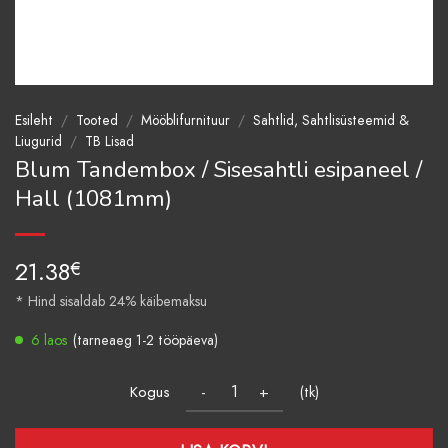
Esileht
/
Tooted
/
Mööblifurnituur
/
Sahtlid, Sahtlisüsteemid &
Liugurid
/
TB Lisad
Blum Tandembox / Sisesahtli esipaneel /
Hall (1081mm)
21.38
€
* Hind sisaldab 24% käibemaksu
6 laos
(tarneaeg 1-2 tööpäeva)
Kogus
(tk)