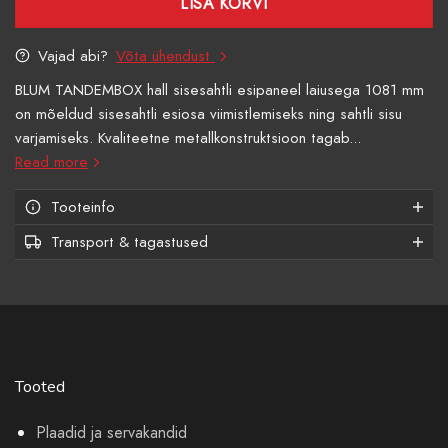
LISA KORVI
Vajad abi?
Võta ühendust
BLUM TANDEMBOX hall sisesahtli esipaneel laiusega 1081 mm
on mõeldud sisesahtli esiosa viimistlemiseks ning sahtli sisu
varjamiseks. Kvaliteetne metallkonstruktsioon tagab...
Read more
Tooteinfo
Transport & tagastused
Tooted
Plaadid ja servakandid