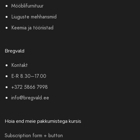
Mööblifurnituur
Liuguste mehhansmid
Keemia ja tööriistad
Bregvald
Kontakt
E-R 8.30–17.00
+372 5866 7998
info@bregvald.ee
Hoia end meie pakkumistega kursis
Subscription form + button